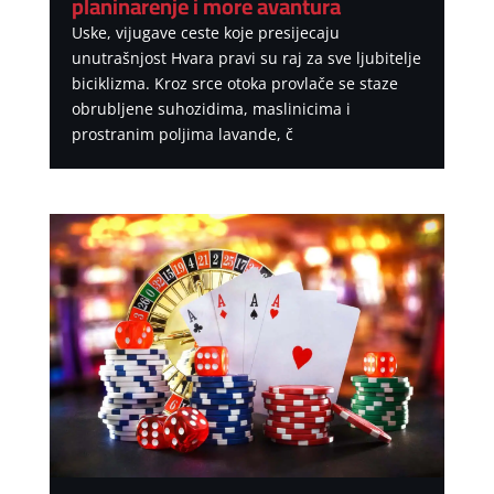
planinarenje i more avantura
Uske, vijugave ceste koje presijecaju
unutrašnjost Hvara pravi su raj za sve ljubitelje
biciklizma. Kroz srce otoka provlače se staze
obrubljene suhozidima, maslinicima i
prostranim poljima lavande, č