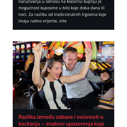
naručivanja u odnosu na klasičnu kupnju je
mogućnost kupovine u bilo koje doba dana ili
noći. Za razliku od tradicionalnih trgovina koje
imaju radno vrijeme, inte
Razlika između zabave i ovisnosti o
kockanju – znakovi upozorenja koje