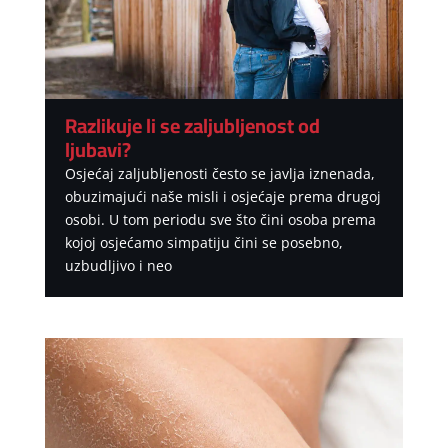
Razlikuje li se zaljubljenost od
ljubavi?
Osjećaj zaljubljenosti često se javlja iznenada,
obuzimajući naše misli i osjećaje prema drugoj
osobi. U tom periodu sve što čini osoba prema
kojoj osjećamo simpatiju čini se posebno,
uzbudljivo i neo