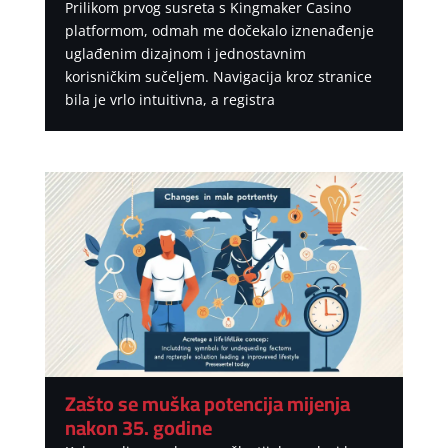
Prilikom prvog susreta s Kingmaker Casino
platformom, odmah me dočekalo iznenađenje
uglađenim dizajnom i jednostavnim
korisničkim sučeljem. Navigacija kroz stranice
bila je vrlo intuitivna, a registra
Zašto se muška potencija mijenja
nakon 35. godine