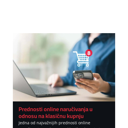
Prednosti online naručivanja u
odnosu na klasičnu kupnju
Jedna od najvažnijih prednosti online