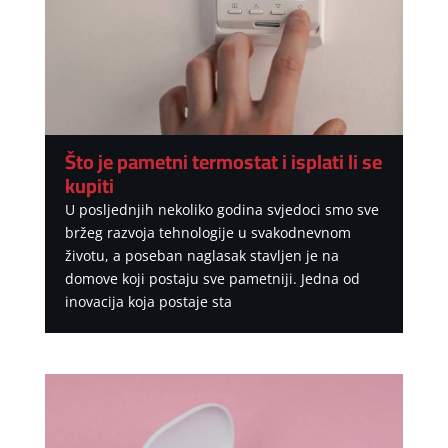
Što je pametni termostat i isplati li se
kupiti
U posljednjih nekoliko godina svjedoci smo sve
bržeg razvoja tehnologije u svakodnevnom
životu, a poseban naglasak stavljen je na
domove koji postaju sve pametniji. Jedna od
inovacija koja postaje sta