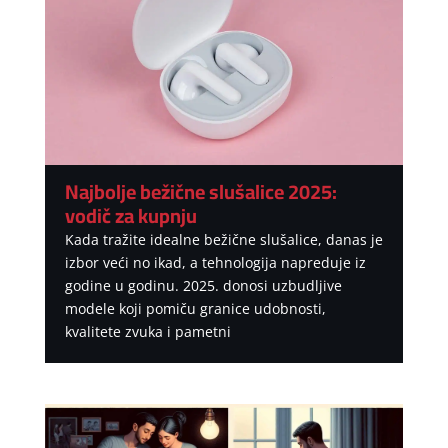
Najbolje bežične slušalice 2025:
vodič za kupnju
Kada tražite idealne bežične slušalice, danas je
izbor veći no ikad, a tehnologija napreduje iz
godine u godinu. 2025. donosi uzbudljive
modele koji pomiču granice udobnosti,
kvalitete zvuka i pametni