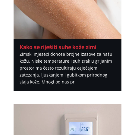
Kako se riješiti suhe kože zimi
Zimski mjeseci donose brojne izazove za našu
kožu. Niske temperature i suh zrak u grijanim
prostorima često rezultiraju osjećajem
zatezanja, ljuskanjem i gubitkom prirodnog
sjaja kože. Mnogi od nas pr