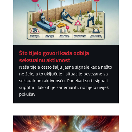
Što tijelo govori kada odbija
seksualnu aktivnost
Naša tijela često šalju jasne signale kada nešto
ne žele, a to uključuje i situacije povezane sa
seksualnom aktivnošću. Ponekad su ti signali
suptilni i lako ih je zanemariti, no tijelo uvijek
pokušav