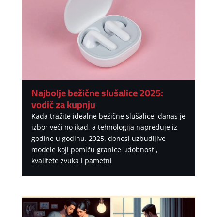
Najbolje bežične slušalice 2025:
vodič za kupnju
Kada tražite idealne bežične slušalice, danas je
izbor veći no ikad, a tehnologija napreduje iz
godine u godinu. 2025. donosi uzbudljive
modele koji pomiču granice udobnosti,
kvalitete zvuka i pametni