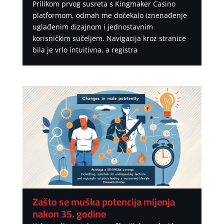
Prilikom prvog susreta s Kingmaker Casino
platformom, odmah me dočekalo iznenađenje
uglađenim dizajnom i jednostavnim
korisničkim sučeljem. Navigacija kroz stranice
bila je vrlo intuitivna, a registra
Zašto se muška potencija mijenja
nakon 35. godine