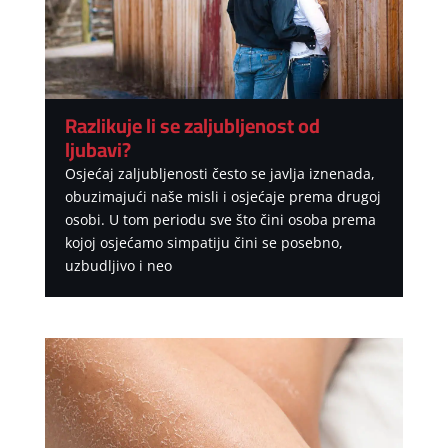
Razlikuje li se zaljubljenost od
ljubavi?
Osjećaj zaljubljenosti često se javlja iznenada,
obuzimajući naše misli i osjećaje prema drugoj
osobi. U tom periodu sve što čini osoba prema
kojoj osjećamo simpatiju čini se posebno,
uzbudljivo i neo