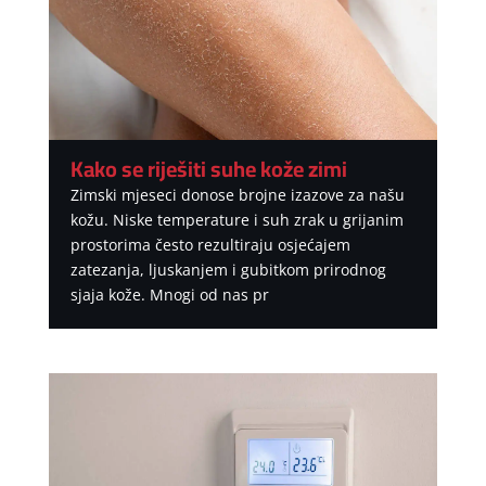
Kako se riješiti suhe kože zimi
Zimski mjeseci donose brojne izazove za našu
kožu. Niske temperature i suh zrak u grijanim
prostorima često rezultiraju osjećajem
zatezanja, ljuskanjem i gubitkom prirodnog
sjaja kože. Mnogi od nas pr