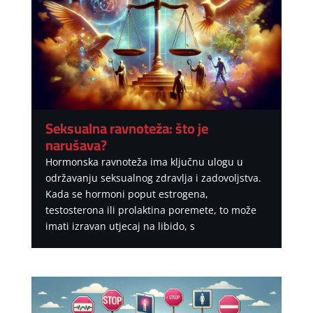
Seksualna ravnoteža: što je
narušava?
Hormonska ravnoteža ima ključnu ulogu u
održavanju seksualnog zdravlja i zadovoljstva.
Kada se hormoni poput estrogena,
testosterona ili prolaktina poremete, to može
imati izravan utjecaj na libido, s