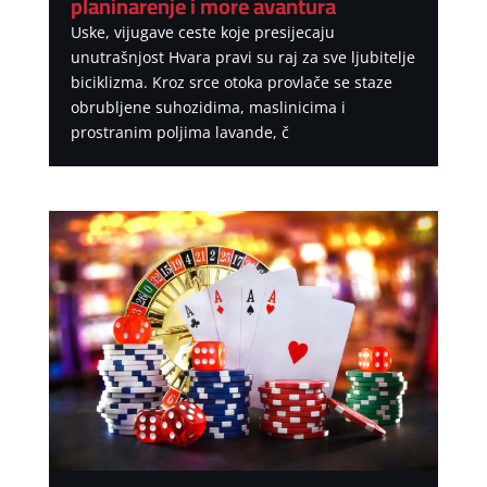
planinarenje i more avantura
Uske, vijugave ceste koje presijecaju
unutrašnjost Hvara pravi su raj za sve ljubitelje
biciklizma. Kroz srce otoka provlače se staze
obrubljene suhozidima, maslinicima i
prostranim poljima lavande, č