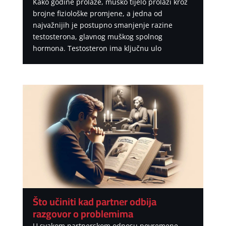
Kako godine prolaze, muško tijelo prolazi kroz
brojne fiziološke promjene, a jedna od
najvažnijih je postupno smanjenje razine
testosterona, glavnog muškog spolnog
hormona. Testosteron ima ključnu ulo
Što učiniti kad partner odbija
razgovor o problemima
U svakom partnerskom odnosu povremene