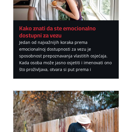
Kako znati da ste emocionalno
dostupni za vezu
Jedan od najvažnijih koraka prema
emocionalnoj dostupnosti za vezu je
sposobnost prepoznavanja vlastitih osjećaja.
Kada osoba može jasno osjetiti i imenovati ono
što proživljava, otvara si put prema i