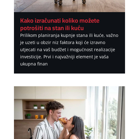
Kako izračunati koliko možete
potrošiti na stan ili kuću
Prilikom planiranja kupnje stana ili kuće, važno
je uzeti u obzir niz faktora koji će izravno
utjecati na vaš budžet i mogućnost realizacije
investicije. Prvi i najvažniji element je vaša
ukupna finan