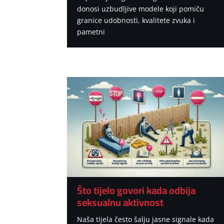
donosi uzbudljive modele koji pomiču
granice udobnosti, kvalitete zvuka i
pametni
Što tijelo govori kada odbija
seksualnu aktivnost
Naša tijela često šalju jasne signale kada