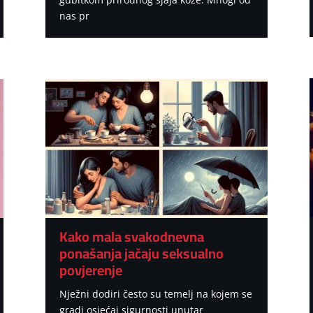
nas pr
Kako mala svakodnevna
ponašanja jačaju seksualno
povjerenje
Nježni dodiri često su temelj na kojem se
gradi osjećaj sigurnosti unutar