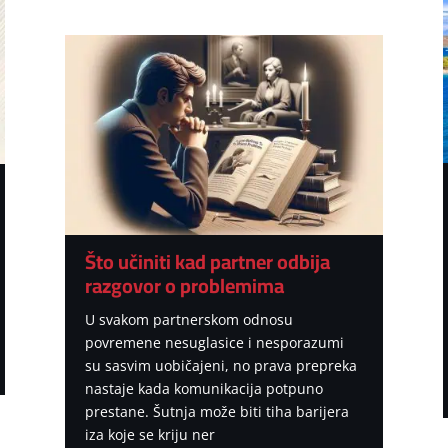
Što učiniti kad partner odbija
razgovor o problemima
U svakom partnerskom odnosu
povremene nesuglasice i nesporazumi
su sasvim uobičajeni, no prava prepreka
nastaje kada komunikacija potpuno
prestane. Šutnja može biti tiha barijera
iza koje se kriju ner