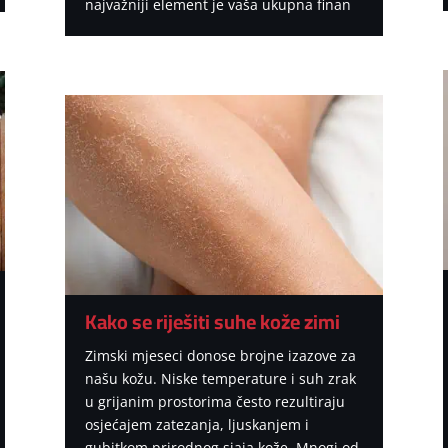
najvažniji element je vaša ukupna finan
Kako se riješiti suhe kože zimi
Zimski mjeseci donose brojne izazove za
našu kožu. Niske temperature i suh zrak
u grijanim prostorima često rezultiraju
osjećajem zatezanja, ljuskanjem i
gubitkom prirodnog sjaja kože. Mnogi od