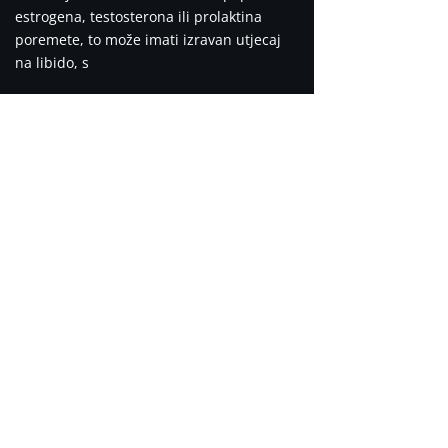
estrogena, testosterona ili prolaktina
poremete, to može imati izravan utjecaj
na libido, s