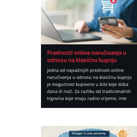
Prednosti online naručivanja u
odnosu na klasičnu kupnju
Jedna od najvažnijih prednosti online
naručivanja u odnosu na klasičnu kupnju
je mogućnost kupovine u bilo koje doba
dana ili noći. Za razliku od tradicionalnih
trgovina koje imaju radno vrijeme, inte