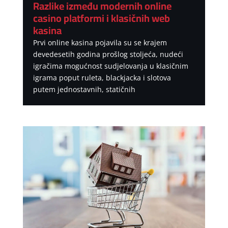
Razlike između modernih online
casino platformi i klasičnih web
kasina
Prvi online kasina pojavila su se krajem
devedesetih godina prošlog stoljeća, nudeći
igračima mogućnost sudjelovanja u klasičnim
igrama poput ruleta, blackjacka i slotova
putem jednostavnih, statičnih