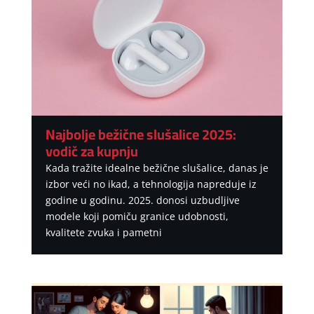
Najbolje bežične slušalice 2025:
vodič za kupnju
Kada tražite idealne bežične slušalice, danas je
izbor veći no ikad, a tehnologija napreduje iz
godine u godinu. 2025. donosi uzbudljive
modele koji pomiču granice udobnosti,
kvalitete zvuka i pametni