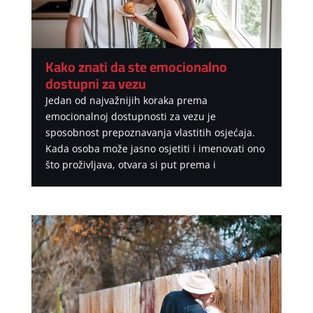
Kako znati da ste emocionalno
dostupni za vezu
Jedan od najvažnijih koraka prema
emocionalnoj dostupnosti za vezu je
sposobnost prepoznavanja vlastitih osjećaja.
Kada osoba može jasno osjetiti i imenovati ono
što proživljava, otvara si put prema i