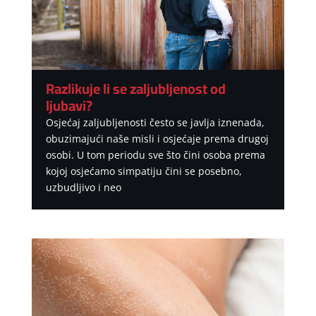
Razlikuje li se zaljubljenost od
ljubavi?
Osjećaj zaljubljenosti često se javlja iznenada,
obuzimajući naše misli i osjećaje prema drugoj
osobi. U tom periodu sve što čini osoba prema
kojoj osjećamo simpatiju čini se posebno,
uzbudljivo i neo