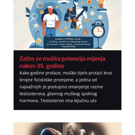
Zašto se muška potencija mijenja
nakon 35. godine
Kako godine prolaze, muško tijelo prolazi kroz
brojne fiziološke promjene, a jedna od
najvažnijih je postupno smanjenje razine
testosterona, glavnog muškog spolnog
hormona. Testosteron ima ključnu ulo