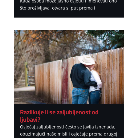
Kada osoba može jasno osjetiti i imenovati ono
što proživljava, otvara si put prema i
Razlikuje li se zaljubljenost od
ljubavi?
Osjećaj zaljubljenosti često se javlja iznenada,
obuzimajući naše misli i osjećaje prema drugoj