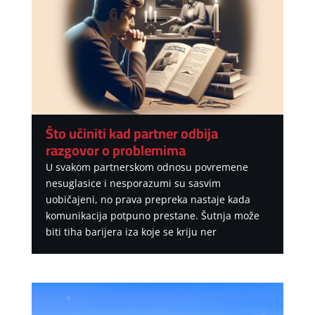
Što učiniti kad partner odbija
razgovor o problemima
U svakom partnerskom odnosu povremene
nesuglasice i nesporazumi su sasvim
uobičajeni, no prava prepreka nastaje kada
komunikacija potpuno prestane. Šutnja može
biti tiha barijera iza koje se kriju ner