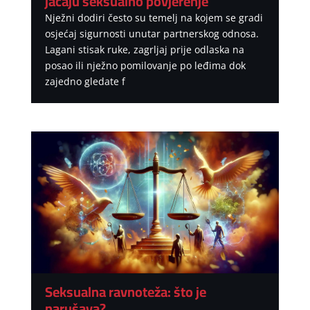
jačaju seksualno povjerenje
Nježni dodiri često su temelj na kojem se gradi
osjećaj sigurnosti unutar partnerskog odnosa.
Lagani stisak ruke, zagrljaj prije odlaska na
posao ili nježno pomilovanje po leđima dok
zajedno gledate f
Seksualna ravnoteža: što je
narušava?