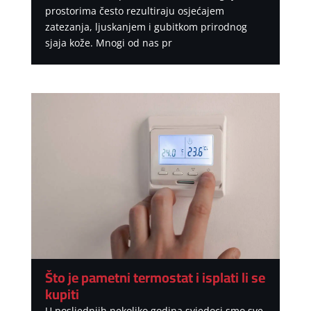
prostorima često rezultiraju osjećajem
zatezanja, ljuskanjem i gubitkom prirodnog
sjaja kože. Mnogi od nas pr
Što je pametni termostat i isplati li se
kupiti
U posljednjih nekoliko godina svjedoci smo sve