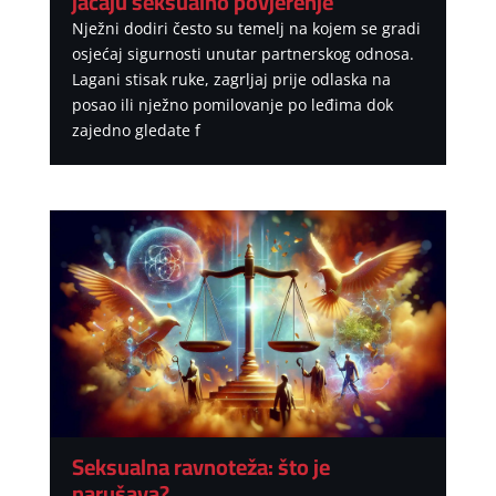
jačaju seksualno povjerenje
Nježni dodiri često su temelj na kojem se gradi
osjećaj sigurnosti unutar partnerskog odnosa.
Lagani stisak ruke, zagrljaj prije odlaska na
posao ili nježno pomilovanje po leđima dok
zajedno gledate f
Seksualna ravnoteža: što je
narušava?