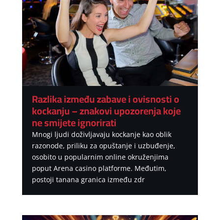
Razlika između zabave i ovisnosti o
kockanju – znakovi upozorenja koje
ne smijete ignorirati
Mnogi ljudi doživljavaju kockanje kao oblik
razonode, priliku za opuštanje i uzbuđenje,
osobito u popularnim online okruženjima
poput Arena casino platforme. Međutim,
postoji tanana granica između zdr