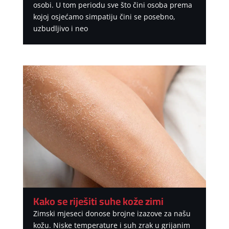
osobi. U tom periodu sve što čini osoba prema
kojoj osjećamo simpatiju čini se posebno,
uzbudljivo i neo
Kako se riješiti suhe kože zimi
Zimski mjeseci donose brojne izazove za našu
kožu. Niske temperature i suh zrak u grijanim