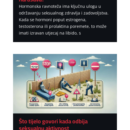
Hormonska ravnoteža ima ključnu ulogu u
održavanju seksualnog zdravlja i zadovoljstva.
Kada se hormoni poput estrogena,
testosterona ili prolaktina poremete, to može
imati izravan utjecaj na libido, s
Što tijelo govori kada odbija
seksualnu aktivnost