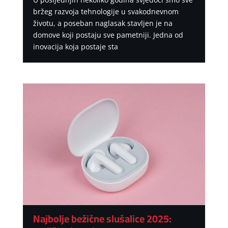
bržeg razvoja tehnologije u svakodnevnom
životu, a poseban naglasak stavljen je na
domove koji postaju sve pametniji. Jedna od
inovacija koja postaje sta
Najbolje bežične slušalice 2025: