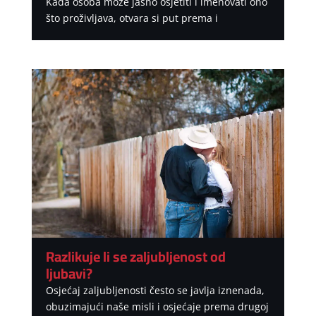
Kada osoba može jasno osjetiti i imenovati ono
što proživljava, otvara si put prema i
Razlikuje li se zaljubljenost od
ljubavi?
Osjećaj zaljubljenosti često se javlja iznenada,
obuzimajući naše misli i osjećaje prema drugoj