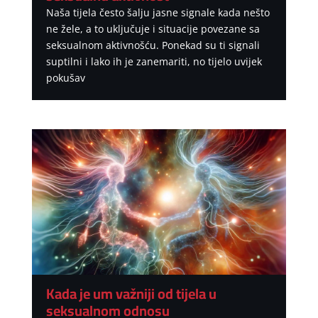
Naša tijela često šalju jasne signale kada nešto
ne žele, a to uključuje i situacije povezane sa
seksualnom aktivnošću. Ponekad su ti signali
suptilni i lako ih je zanemariti, no tijelo uvijek
pokušav
Kada je um važniji od tijela u
seksualnom odnosu