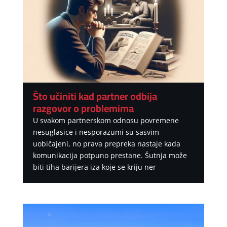
Što učiniti kad partner odbija
razgovor o problemima
U svakom partnerskom odnosu povremene
nesuglasice i nesporazumi su sasvim
uobičajeni, no prava prepreka nastaje kada
komunikacija potpuno prestane. Šutnja može
biti tiha barijera iza koje se kriju ner