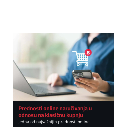
Prednosti online naručivanja u
odnosu na klasičnu kupnju
Jedna od najvažnijih prednosti online