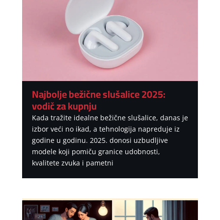
Najbolje bežične slušalice 2025:
vodič za kupnju
Kada tražite idealne bežične slušalice, danas je
izbor veći no ikad, a tehnologija napreduje iz
godine u godinu. 2025. donosi uzbudljive
modele koji pomiču granice udobnosti,
kvalitete zvuka i pametni