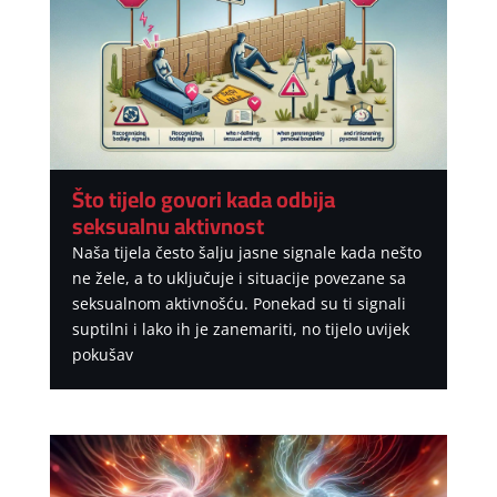
Što tijelo govori kada odbija
seksualnu aktivnost
Naša tijela često šalju jasne signale kada nešto
ne žele, a to uključuje i situacije povezane sa
seksualnom aktivnošću. Ponekad su ti signali
suptilni i lako ih je zanemariti, no tijelo uvijek
pokušav