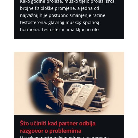
Kako godine prolaze, muško tijelo prolazi kroz
brojne fiziološke promjene, a jedna od
najvažnijih je postupno smanjenje razine
testosterona, glavnog muškog spolnog
hormona. Testosteron ima ključnu ulo
Što učiniti kad partner odbija
razgovor o problemima
U svakom partnerskom odnosu povremene