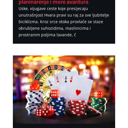
planinarenje i more avantura
Uske, vijugave ceste koje presijecaju
unutrašnjost Hvara pravi su raj za sve ljubitelje
biciklizma. Kroz srce otoka provlače se staze
obrubljene suhozidima, maslinicima i
prostranim poljima lavande, č