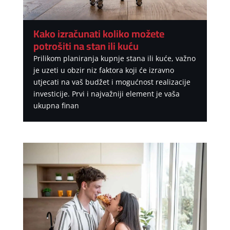
Kako izračunati koliko možete
potrošiti na stan ili kuću
Prilikom planiranja kupnje stana ili kuće, važno
je uzeti u obzir niz faktora koji će izravno
utjecati na vaš budžet i mogućnost realizacije
investicije. Prvi i najvažniji element je vaša
ukupna finan