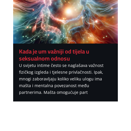
Kada je um važniji od tijela u
seksualnom odnosu
U svijetu intime često se naglašava važnost
fizičkog izgleda i tjelesne privlačnosti. Ipak,
mnogi zaboravljaju koliko veliku ulogu ima
mašta i mentalna povezanost među
partnerima. Mašta omogućuje part