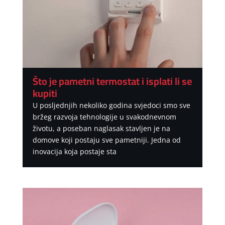
Što je pametni termostat i isplati li se
kupiti
U posljednjih nekoliko godina svjedoci smo sve
bržeg razvoja tehnologije u svakodnevnom
životu, a poseban naglasak stavljen je na
domove koji postaju sve pametniji. Jedna od
inovacija koja postaje sta