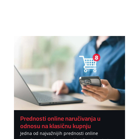
Prednosti online naručivanja u
odnosu na klasičnu kupnju
Jedna od najvažnijih prednosti online