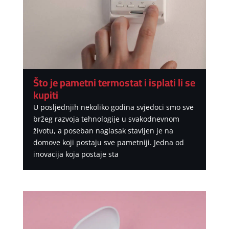
Što je pametni termostat i isplati li se
kupiti
U posljednjih nekoliko godina svjedoci smo sve
bržeg razvoja tehnologije u svakodnevnom
životu, a poseban naglasak stavljen je na
domove koji postaju sve pametniji. Jedna od
inovacija koja postaje sta