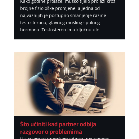
Kako godine prolaze, muško tijelo prolazi kroz
brojne fiziološke promjene, a jedna od
najvažnijih je postupno smanjenje razine
testosterona, glavnog muškog spolnog
hormona. Testosteron ima ključnu ulo
Što učiniti kad partner odbija
razgovor o problemima
U svakom partnerskom odnosu povremene