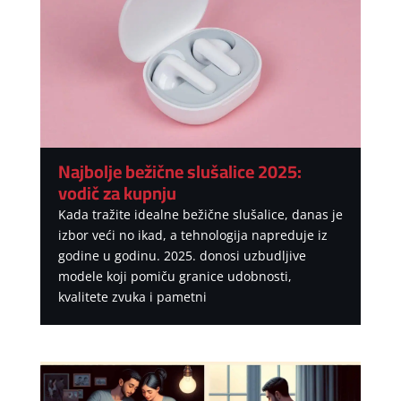
Najbolje bežične slušalice 2025:
vodič za kupnju
Kada tražite idealne bežične slušalice, danas je
izbor veći no ikad, a tehnologija napreduje iz
godine u godinu. 2025. donosi uzbudljive
modele koji pomiču granice udobnosti,
kvalitete zvuka i pametni