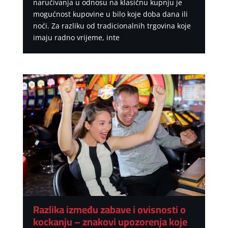
naručivanja u odnosu na klasičnu kupnju je
mogućnost kupovine u bilo koje doba dana ili
noći. Za razliku od tradicionalnih trgovina koje
imaju radno vrijeme, inte
Razlika između zabave i ovisnosti o
kockanju – znakovi upozorenja koje