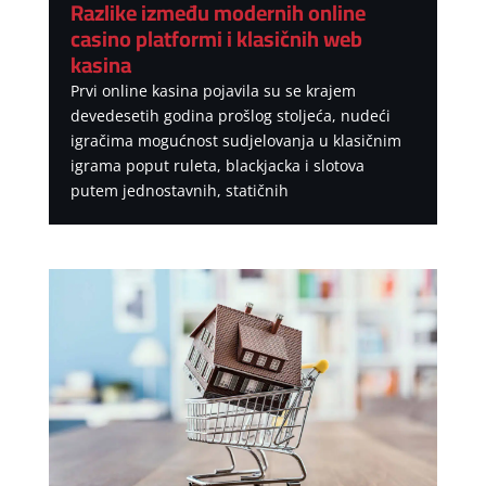
Razlike između modernih online
casino platformi i klasičnih web
kasina
Prvi online kasina pojavila su se krajem
devedesetih godina prošlog stoljeća, nudeći
igračima mogućnost sudjelovanja u klasičnim
igrama poput ruleta, blackjacka i slotova
putem jednostavnih, statičnih