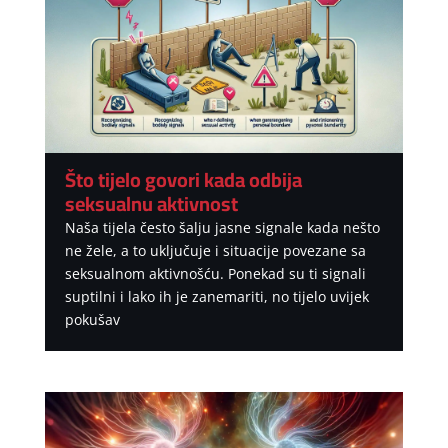
Što tijelo govori kada odbija
seksualnu aktivnost
Naša tijela često šalju jasne signale kada nešto
ne žele, a to uključuje i situacije povezane sa
seksualnom aktivnošću. Ponekad su ti signali
suptilni i lako ih je zanemariti, no tijelo uvijek
pokušav