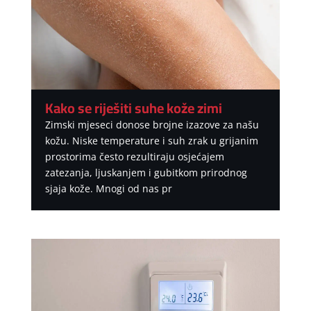
Kako se riješiti suhe kože zimi
Zimski mjeseci donose brojne izazove za našu
kožu. Niske temperature i suh zrak u grijanim
prostorima često rezultiraju osjećajem
zatezanja, ljuskanjem i gubitkom prirodnog
sjaja kože. Mnogi od nas pr