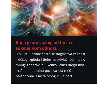
Kada je um važniji od tijela u
seksualnom odnosu
U svijetu intime često se naglašava važnost
fizičkog izgleda i tjelesne privlačnosti. Ipak,
mnogi zaboravljaju koliko veliku ulogu ima
mašta i mentalna povezanost među
partnerima. Mašta omogućuje part