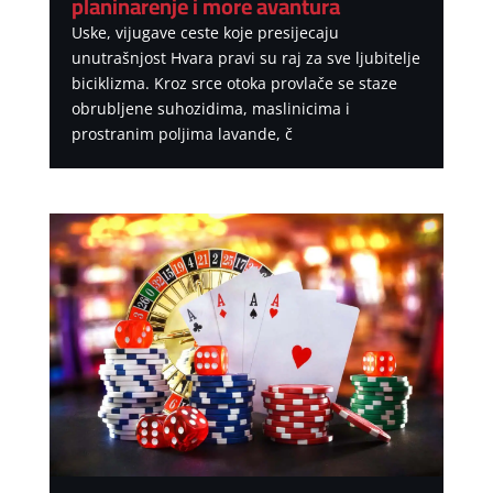
planinarenje i more avantura
Uske, vijugave ceste koje presijecaju
unutrašnjost Hvara pravi su raj za sve ljubitelje
biciklizma. Kroz srce otoka provlače se staze
obrubljene suhozidima, maslinicima i
prostranim poljima lavande, č