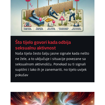
Što tijelo govori kada odbija
seksualnu aktivnost
Naša tijela često šalju jasne signale kada nešto
ne žele, a to uključuje i situacije povezane sa
seksualnom aktivnošću. Ponekad su ti signali
suptilni i lako ih je zanemariti, no tijelo uvijek
pokušav