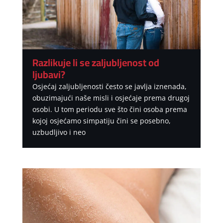
Razlikuje li se zaljubljenost od
ljubavi?
Osjećaj zaljubljenosti često se javlja iznenada,
obuzimajući naše misli i osjećaje prema drugoj
osobi. U tom periodu sve što čini osoba prema
kojoj osjećamo simpatiju čini se posebno,
uzbudljivo i neo