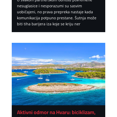
nesuglasice i nesporazumi su sasvim
uobičajeni, no prava prepreka nastaje kada
komunikacija potpuno prestane. Šutnja može
biti tiha barijera iza koje se kriju ner
Aktivni odmor na Hvaru: biciklizam,