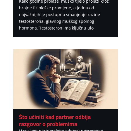
Kako godine prolaze, muško tijelo prolazi kroz
brojne fiziološke promjene, a jedna od
najvažnijih je postupno smanjenje razine
testosterona, glavnog muškog spolnog
hormona. Testosteron ima ključnu ulo
Što učiniti kad partner odbija
razgovor o problemima
U svakom partnerskom odnosu povremene