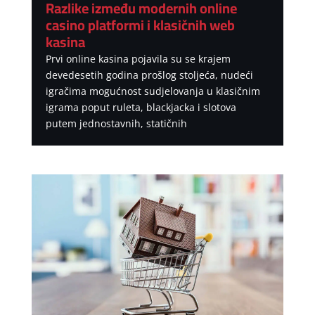
Razlike između modernih online
casino platformi i klasičnih web
kasina
Prvi online kasina pojavila su se krajem
devedesetih godina prošlog stoljeća, nudeći
igračima mogućnost sudjelovanja u klasičnim
igrama poput ruleta, blackjacka i slotova
putem jednostavnih, statičnih