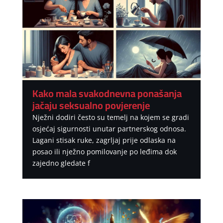
Kako mala svakodnevna ponašanja
jačaju seksualno povjerenje
Nježni dodiri često su temelj na kojem se gradi
osjećaj sigurnosti unutar partnerskog odnosa.
Lagani stisak ruke, zagrljaj prije odlaska na
posao ili nježno pomilovanje po leđima dok
zajedno gledate f