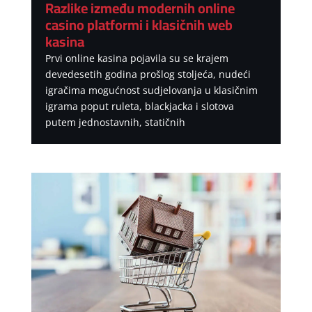
Razlike između modernih online
casino platformi i klasičnih web
kasina
Prvi online kasina pojavila su se krajem
devedesetih godina prošlog stoljeća, nudeći
igračima mogućnost sudjelovanja u klasičnim
igrama poput ruleta, blackjacka i slotova
putem jednostavnih, statičnih