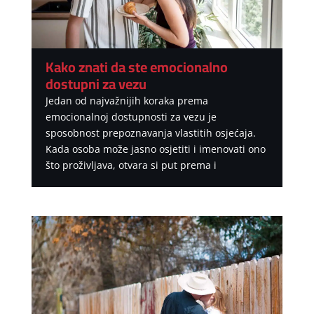
Kako znati da ste emocionalno
dostupni za vezu
Jedan od najvažnijih koraka prema
emocionalnoj dostupnosti za vezu je
sposobnost prepoznavanja vlastitih osjećaja.
Kada osoba može jasno osjetiti i imenovati ono
što proživljava, otvara si put prema i