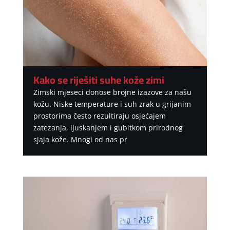
Kako se riješiti suhe kože zimi
Zimski mjeseci donose brojne izazove za našu
kožu. Niske temperature i suh zrak u grijanim
prostorima često rezultiraju osjećajem
zatezanja, ljuskanjem i gubitkom prirodnog
sjaja kože. Mnogi od nas pr