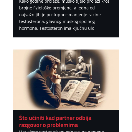
Kako godine prolaze, muško tijelo prolazi kroz
brojne fiziološke promjene, a jedna od
najvažnijih je postupno smanjenje razine
testosterona, glavnog muškog spolnog
hormona. Testosteron ima ključnu ulo
Što učiniti kad partner odbija
razgovor o problemima
U svakom partnerskom odnosu povremene