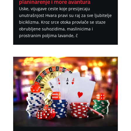
planinarenje i more avantura
Uske, vijugave ceste koje presijecaju
unutrašnjost Hvara pravi su raj za sve ljubitelje
biciklizma. Kroz srce otoka provlače se staze
obrubljene suhozidima, maslinicima i
prostranim poljima lavande, č