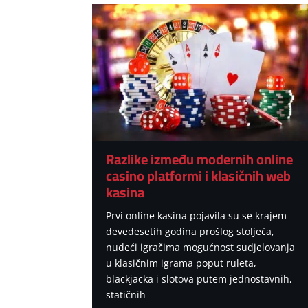
Razlike između modernih online
casino platformi i klasičnih web
kasina
Prvi online kasina pojavila su se krajem
devedesetih godina prošlog stoljeća,
nudeći igračima mogućnost sudjelovanja
u klasičnim igrama poput ruleta,
blackjacka i slotova putem jednostavnih,
statičnih