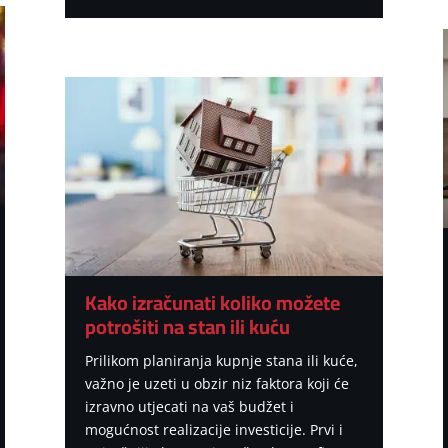
Kako izračunati koliko možete
potrošiti na stan ili kuću
Prilikom planiranja kupnje stana ili kuće,
važno je uzeti u obzir niz faktora koji će
izravno utjecati na vaš budžet i
mogućnost realizacije investicije. Prvi i