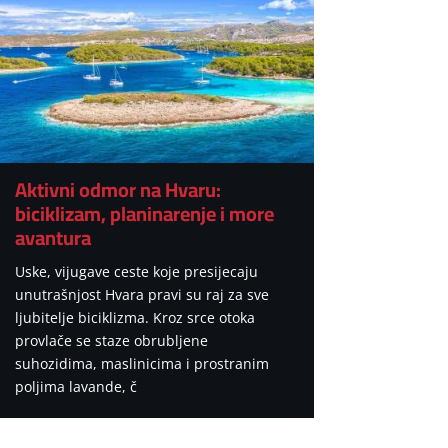
Aktivni odmor na Hvaru:
biciklizam, planinarenje i more
avantura
Uske, vijugave ceste koje presijecaju
unutrašnjost Hvara pravi su raj za sve
ljubitelje biciklizma. Kroz srce otoka
provlače se staze obrubljene
suhozidima, maslinicima i prostranim
poljima lavande, č