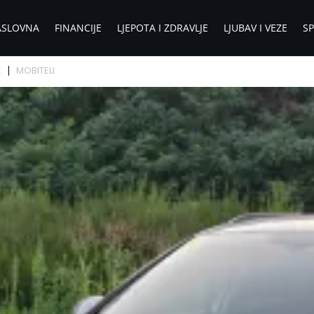
ASLOVNA
FINANCIJE
LJEPOTA I ZDRAVLJE
LJUBAV I VEZE
S