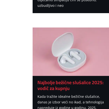
uzbudljivo i neo
Najbolje bežične slušalice 2025:
vodič za kupnju
Kada tražite idealne bežične slušalice,
danas je izbor veći no ikad, a tehnologija
napreduje iz godine u godinu. 2025.