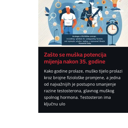
Zašto se muška potencija
mijenja nakon 35. godine
Kako godine prolaze, muško tijelo prolazi
kroz brojne fiziološke promjene, a jedna
od najvažnijih je postupno smanjenje
razine testosterona, glavnog muškog
spolnog hormona. Testosteron ima
ključnu ulo