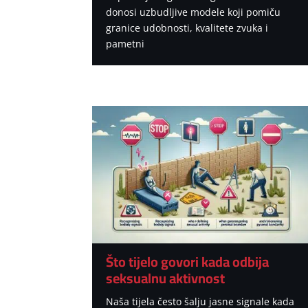
donosi uzbudljive modele koji pomiču
granice udobnosti, kvalitete zvuka i
pametni
Što tijelo govori kada odbija
seksualnu aktivnost
Naša tijela često šalju jasne signale kada