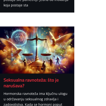
koja postaje sta
Seksualna ravnoteža: što je
narušava?
Hormonska ravnoteža ima ključnu ulogu
u održavanju seksualnog zdravlja i
zadovoljstva. Kada se hormoni poput