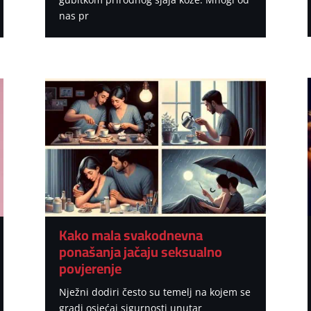
nas pr
Kako mala svakodnevna
ponašanja jačaju seksualno
povjerenje
Nježni dodiri često su temelj na kojem se
gradi osjećaj sigurnosti unutar