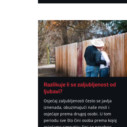
Razlikuje li se zaljubljenost od
ljubavi?
Osjećaj zaljubljenosti često se javlja
iznenada, obuzimajući naše misli i
osjećaje prema drugoj osobi. U tom
periodu sve što čini osoba prema kojoj
osjećamo simpatiju čini se posebno,