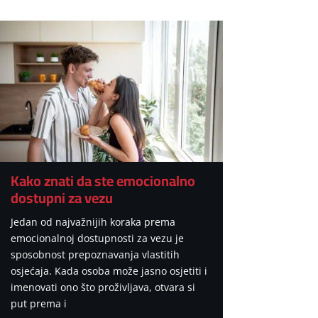
Kako znati da ste emocionalno
dostupni za vezu
Jedan od najvažnijih koraka prema
emocionalnoj dostupnosti za vezu je
sposobnost prepoznavanja vlastitih
osjećaja. Kada osoba može jasno osjetiti i
imenovati ono što proživljava, otvara si
put prema i