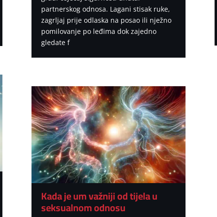
partnerskog odnosa. Lagani stisak ruke,
zagrljaj prije odlaska na posao ili nježno
pomilovanje po leđima dok zajedno
gledate f
Kada je um važniji od tijela u
seksualnom odnosu