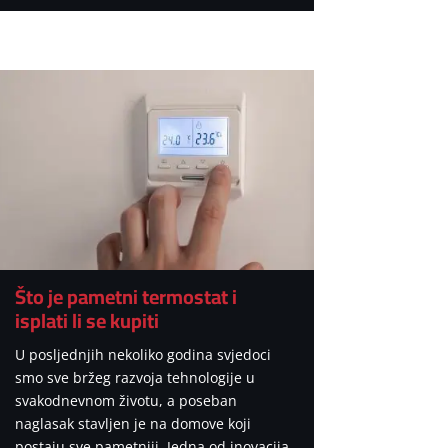
Što je pametni termostat i
isplati li se kupiti
U posljednjih nekoliko godina svjedoci
smo sve bržeg razvoja tehnologije u
svakodnevnom životu, a poseban
naglasak stavljen je na domove koji
postaju sve pametniji. Jedna od inovacija