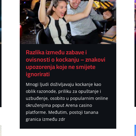
Razlika između zabave i
ovisnosti o kockanju – znakovi
upozorenja koje ne smijete
ignorirati
Mnogi ljudi doživljavaju kockanje kao
oblik razonode, priliku za opuštanje i
uzbuđenje, osobito u popularnim online
okruženjima poput Arena casino
platforme. Međutim, postoji tanana
granica između zdr