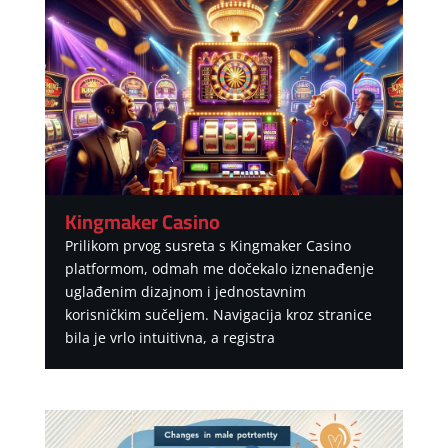
Kingmaker Casino
Prilikom prvog susreta s Kingmaker Casino
platformom, odmah me dočekalo iznenađenje
uglađenim dizajnom i jednostavnim
korisničkim sučeljem. Navigacija kroz stranice
bila je vrlo intuitivna, a registra