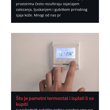
prostorima često rezultiraju osjećajem
zatezanja, ljuskanjem i gubitkom prirodnog
sjaja kože. Mnogi od nas pr
Što je pametni termostat i isplati li se
kupiti
U posljednjih nekoliko godina svjedoci smo sve