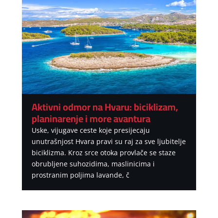
Aktivni odmor na Hvaru: biciklizam,
planinarenje i more avantura
Uske, vijugave ceste koje presijecaju
unutrašnjost Hvara pravi su raj za sve ljubitelje
biciklizma. Kroz srce otoka provlače se staze
obrubljene suhozidima, maslinicima i
prostranim poljima lavande, č