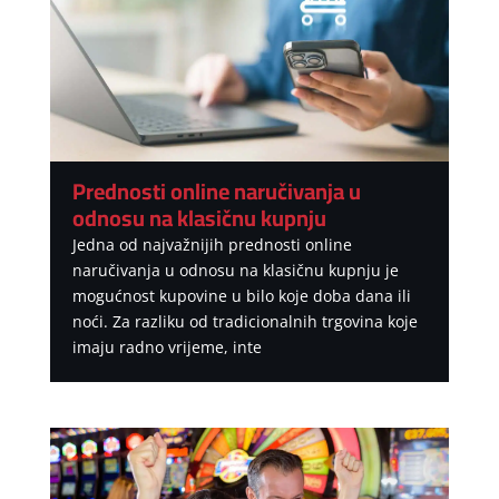
Prednosti online naručivanja u
odnosu na klasičnu kupnju
Jedna od najvažnijih prednosti online
naručivanja u odnosu na klasičnu kupnju je
mogućnost kupovine u bilo koje doba dana ili
noći. Za razliku od tradicionalnih trgovina koje
imaju radno vrijeme, inte