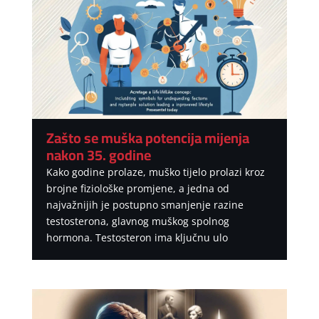
Zašto se muška potencija mijenja
nakon 35. godine
Kako godine prolaze, muško tijelo prolazi kroz
brojne fiziološke promjene, a jedna od
najvažnijih je postupno smanjenje razine
testosterona, glavnog muškog spolnog
hormona. Testosteron ima ključnu ulo