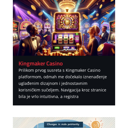
Kingmaker Casino
Prilikom prvog susreta s Kingmaker Casino
platformom, odmah me dočekalo iznenađenje
uglađenim dizajnom i jednostavnim
korisničkim sučeljem. Navigacija kroz stranice
bila je vrlo intuitivna, a registra