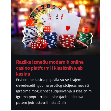
Razlike između modernih online
casino platformi i klasičnih web
kasina
Prvi online kasina pojavila su se krajem
devedesetih godina prošlog stoljeća, nudeći
igračima mogućnost sudjelovanja u klasičnim
igrama poput ruleta, blackjacka i slotova
putem jednostavnih, statičnih