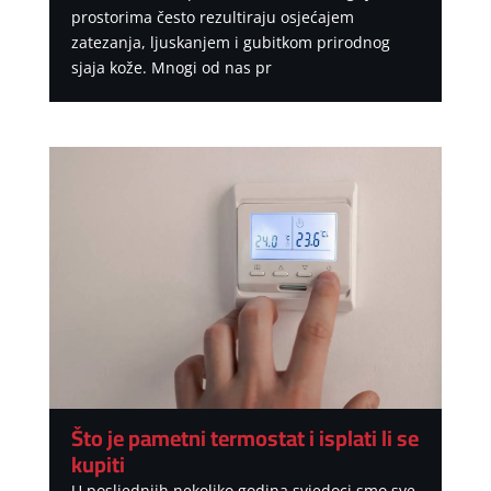
prostorima često rezultiraju osjećajem
zatezanja, ljuskanjem i gubitkom prirodnog
sjaja kože. Mnogi od nas pr
Što je pametni termostat i isplati li se
kupiti
U posljednjih nekoliko godina svjedoci smo sve