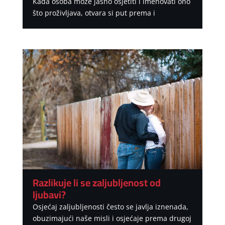
Kada osoba može jasno osjetiti i imenovati ono
što proživljava, otvara si put prema i
Razlikuje li se zaljubljenost od
ljubavi?
Osjećaj zaljubljenosti često se javlja iznenada,
obuzimajući naše misli i osjećaje prema drugoj