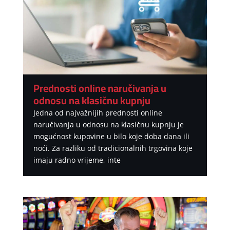
Prednosti online naručivanja u
odnosu na klasičnu kupnju
Jedna od najvažnijih prednosti online
naručivanja u odnosu na klasičnu kupnju je
mogućnost kupovine u bilo koje doba dana ili
noći. Za razliku od tradicionalnih trgovina koje
imaju radno vrijeme, inte