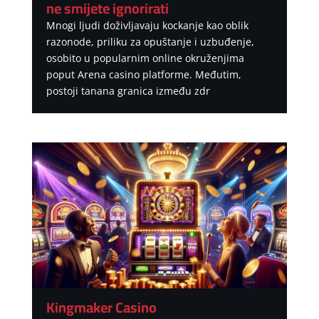
ne smijete ignorirati
Mnogi ljudi doživljavaju kockanje kao oblik
razonode, priliku za opuštanje i uzbuđenje,
osobito u popularnim online okruženjima
poput Arena casino platforme. Međutim,
postoji tanana granica između zdr
Kingmaker Casino