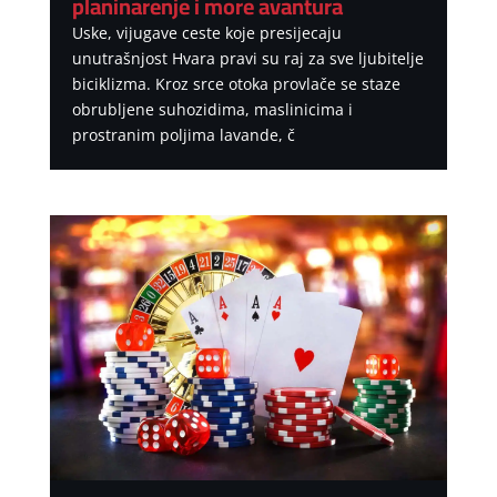
planinarenje i more avantura
Uske, vijugave ceste koje presijecaju
unutrašnjost Hvara pravi su raj za sve ljubitelje
biciklizma. Kroz srce otoka provlače se staze
obrubljene suhozidima, maslinicima i
prostranim poljima lavande, č