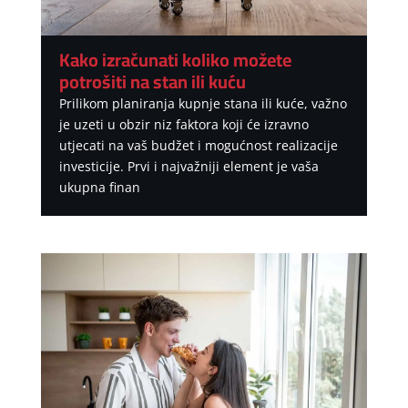
Kako izračunati koliko možete
potrošiti na stan ili kuću
Prilikom planiranja kupnje stana ili kuće, važno
je uzeti u obzir niz faktora koji će izravno
utjecati na vaš budžet i mogućnost realizacije
investicije. Prvi i najvažniji element je vaša
ukupna finan