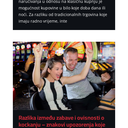
naručivanja u odnosu na klasičnu kupnju je
mogućnost kupovine u bilo koje doba dana ili
noći. Za razliku od tradicionalnih trgovina koje
imaju radno vrijeme, inte
Razlika između zabave i ovisnosti o
kockanju – znakovi upozorenja koje