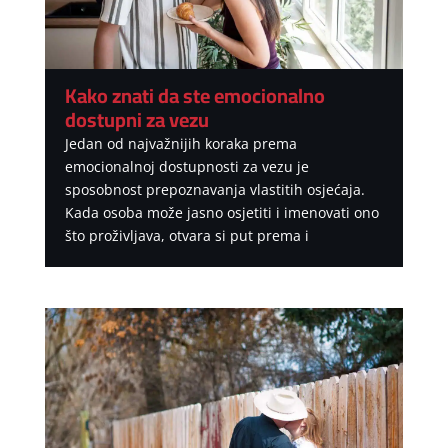
Kako znati da ste emocionalno
dostupni za vezu
Jedan od najvažnijih koraka prema
emocionalnoj dostupnosti za vezu je
sposobnost prepoznavanja vlastitih osjećaja.
Kada osoba može jasno osjetiti i imenovati ono
što proživljava, otvara si put prema i