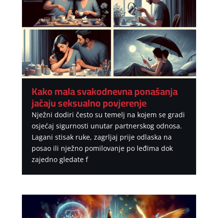
Kako mala svakodnevna ponašanja
jačaju seksualno povjerenje
Nježni dodiri često su temelj na kojem se gradi
osjećaj sigurnosti unutar partnerskog odnosa.
Lagani stisak ruke, zagrljaj prije odlaska na
posao ili nježno pomilovanje po leđima dok
zajedno gledate f