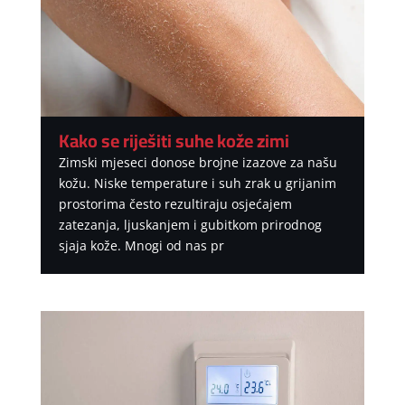
Kako se riješiti suhe kože zimi
Zimski mjeseci donose brojne izazove za našu
kožu. Niske temperature i suh zrak u grijanim
prostorima često rezultiraju osjećajem
zatezanja, ljuskanjem i gubitkom prirodnog
sjaja kože. Mnogi od nas pr