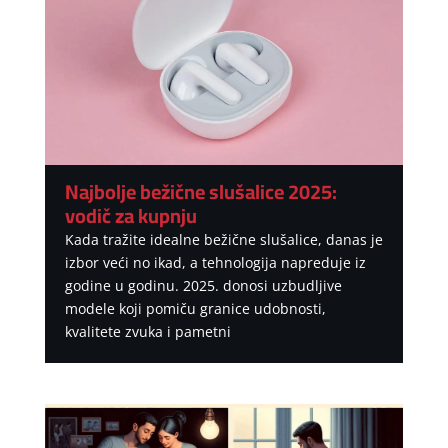
Najbolje bežične slušalice 2025:
vodič za kupnju
Kada tražite idealne bežične slušalice, danas je
izbor veći no ikad, a tehnologija napreduje iz
godine u godinu. 2025. donosi uzbudljive
modele koji pomiču granice udobnosti,
kvalitete zvuka i pametni