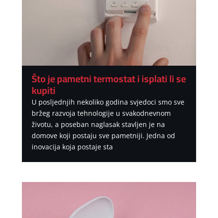
Što je pametni termostat i isplati li se
kupiti
U posljednjih nekoliko godina svjedoci smo sve
bržeg razvoja tehnologije u svakodnevnom
životu, a poseban naglasak stavljen je na
domove koji postaju sve pametniji. Jedna od
inovacija koja postaje sta