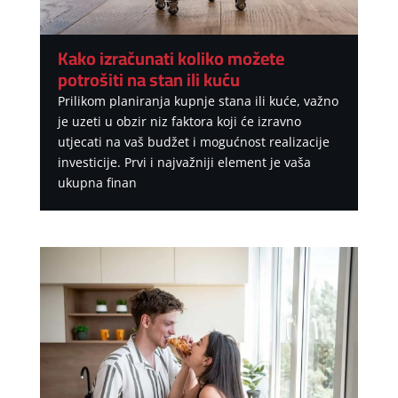
Kako izračunati koliko možete
potrošiti na stan ili kuću
Prilikom planiranja kupnje stana ili kuće, važno
je uzeti u obzir niz faktora koji će izravno
utjecati na vaš budžet i mogućnost realizacije
investicije. Prvi i najvažniji element je vaša
ukupna finan