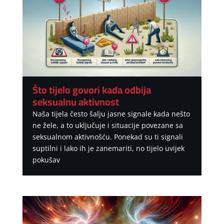
Što tijelo govori kada odbija
seksualnu aktivnost
Naša tijela često šalju jasne signale kada nešto
ne žele, a to uključuje i situacije povezane sa
seksualnom aktivnošću. Ponekad su ti signali
suptilni i lako ih je zanemariti, no tijelo uvijek
pokušav