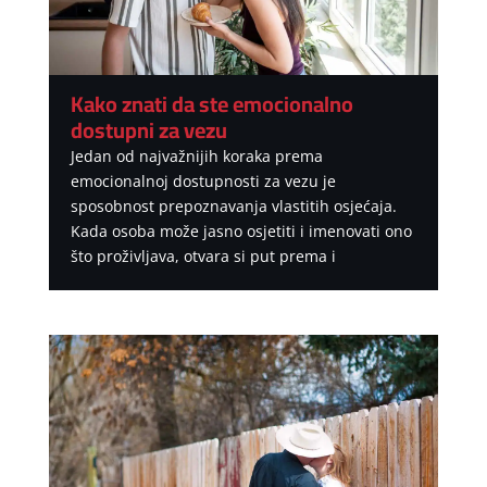
Kako znati da ste emocionalno
dostupni za vezu
Jedan od najvažnijih koraka prema
emocionalnoj dostupnosti za vezu je
sposobnost prepoznavanja vlastitih osjećaja.
Kada osoba može jasno osjetiti i imenovati ono
što proživljava, otvara si put prema i