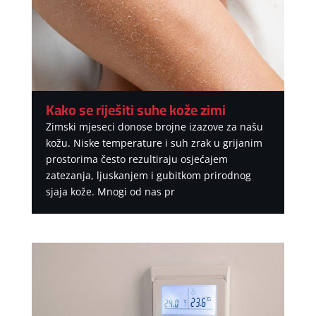
Kako se riješiti suhe kože zimi
Zimski mjeseci donose brojne izazove za našu
kožu. Niske temperature i suh zrak u grijanim
prostorima često rezultiraju osjećajem
zatezanja, ljuskanjem i gubitkom prirodnog
sjaja kože. Mnogi od nas pr