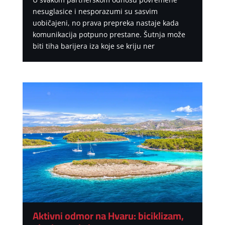
nesuglasice i nesporazumi su sasvim
uobičajeni, no prava prepreka nastaje kada
komunikacija potpuno prestane. Šutnja može
biti tiha barijera iza koje se kriju ner
Aktivni odmor na Hvaru: biciklizam,