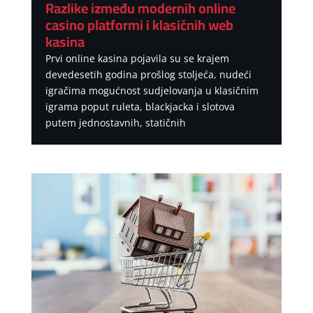
Razlike između modernih online
casino platformi i klasičnih web
kasina
Prvi online kasina pojavila su se krajem
devedesetih godina prošlog stoljeća, nudeći
igračima mogućnost sudjelovanja u klasičnim
igrama poput ruleta, blackjacka i slotova
putem jednostavnih, statičnih