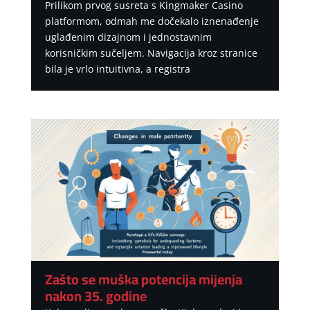
Prilikom prvog susreta s Kingmaker Casino
platformom, odmah me dočekalo iznenađenje
uglađenim dizajnom i jednostavnim
korisničkim sučeljem. Navigacija kroz stranice
bila je vrlo intuitivna, a registra
Zašto se muška potencija mijenja
nakon 35. godine