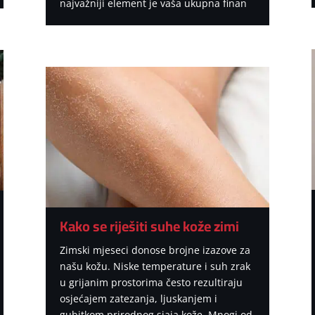
najvažniji element je vaša ukupna finan
Kako se riješiti suhe kože zimi
Zimski mjeseci donose brojne izazove za
našu kožu. Niske temperature i suh zrak
u grijanim prostorima često rezultiraju
osjećajem zatezanja, ljuskanjem i
gubitkom prirodnog sjaja kože. Mnogi od