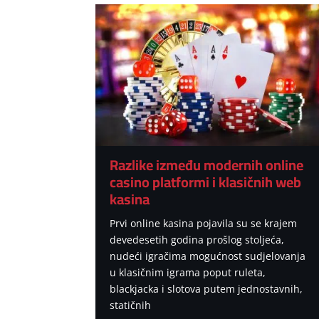
Razlike između modernih online
casino platformi i klasičnih web
kasina
Prvi online kasina pojavila su se krajem
devedesetih godina prošlog stoljeća,
nudeći igračima mogućnost sudjelovanja
u klasičnim igrama poput ruleta,
blackjacka i slotova putem jednostavnih,
statičnih