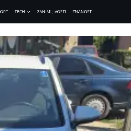
PORT
TECH
ZANIMLJIVOSTI
ZNANOST