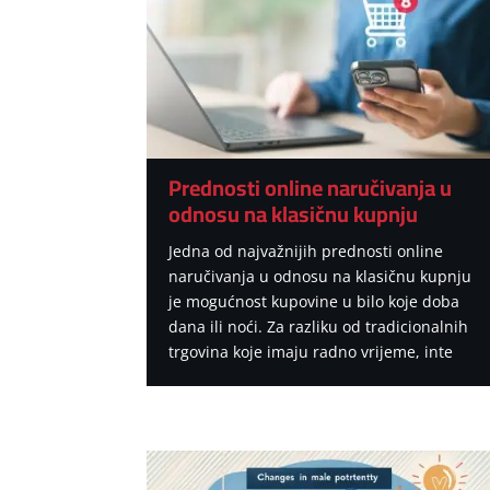
Prednosti online naručivanja u
odnosu na klasičnu kupnju
Jedna od najvažnijih prednosti online
naručivanja u odnosu na klasičnu kupnju
je mogućnost kupovine u bilo koje doba
dana ili noći. Za razliku od tradicionalnih
trgovina koje imaju radno vrijeme, inte