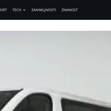
PORT
TECH
ZANIMLJIVOSTI
ZNANOST