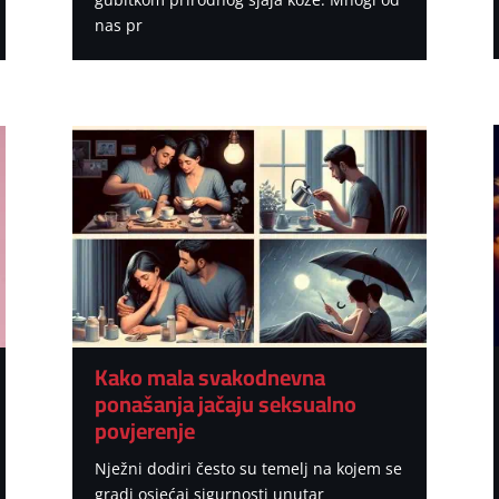
nas pr
Kako mala svakodnevna
ponašanja jačaju seksualno
povjerenje
Nježni dodiri često su temelj na kojem se
gradi osjećaj sigurnosti unutar