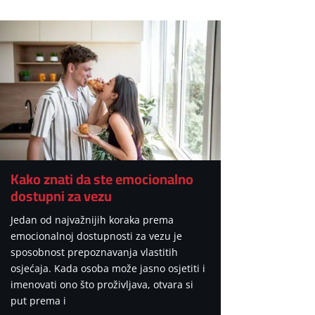
Kako znati da ste emocionalno
dostupni za vezu
Jedan od najvažnijih koraka prema
emocionalnoj dostupnosti za vezu je
sposobnost prepoznavanja vlastitih
osjećaja. Kada osoba može jasno osjetiti i
imenovati ono što proživljava, otvara si
put prema i