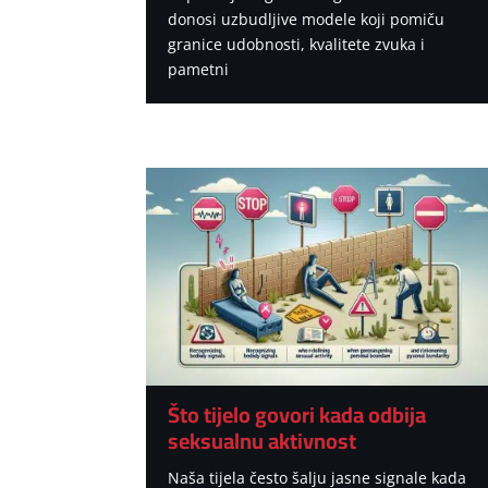
donosi uzbudljive modele koji pomiču
granice udobnosti, kvalitete zvuka i
pametni
Što tijelo govori kada odbija
seksualnu aktivnost
Naša tijela često šalju jasne signale kada