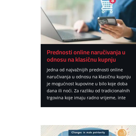
Prednosti online naručivanja u
odnosu na klasičnu kupnju
Jedna od najvažnijih prednosti online
naručivanja u odnosu na klasičnu kupnju
je mogućnost kupovine u bilo koje doba
dana ili noći. Za razliku od tradicionalnih
trgovina koje imaju radno vrijeme, inte