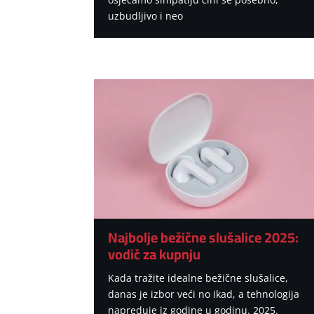
uzbudljivo i neo
Najbolje bežične slušalice 2025:
vodič za kupnju
Kada tražite idealne bežične slušalice,
danas je izbor veći no ikad, a tehnologija
napreduje iz godine u godinu. 2025.