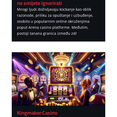
ne smijete ignorirati
Mnogi ljudi doživljavaju kockanje kao oblik
razonode, priliku za opuštanje i uzbuđenje,
osobito u popularnim online okruženjima
poput Arena casino platforme. Međutim,
postoji tanana granica između zdr
Kingmaker Casino