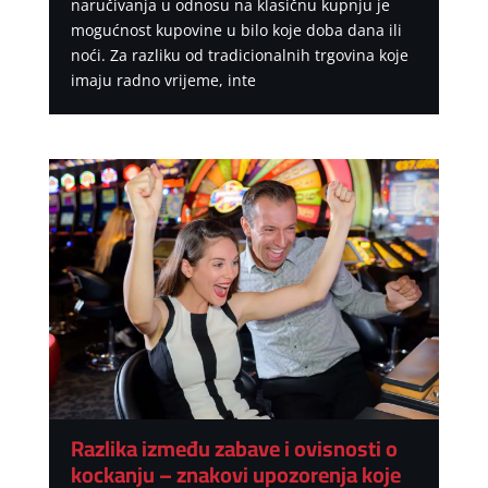
naručivanja u odnosu na klasičnu kupnju je
mogućnost kupovine u bilo koje doba dana ili
noći. Za razliku od tradicionalnih trgovina koje
imaju radno vrijeme, inte
Razlika između zabave i ovisnosti o
kockanju – znakovi upozorenja koje