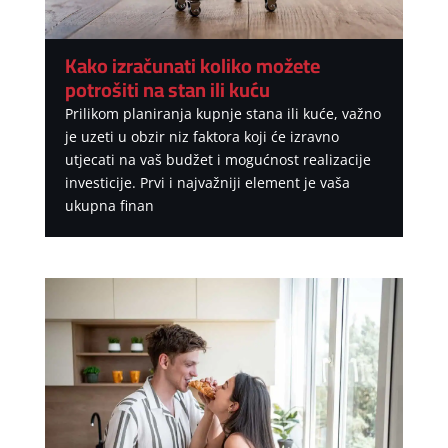
Kako izračunati koliko možete
potrošiti na stan ili kuću
Prilikom planiranja kupnje stana ili kuće, važno
je uzeti u obzir niz faktora koji će izravno
utjecati na vaš budžet i mogućnost realizacije
investicije. Prvi i najvažniji element je vaša
ukupna finan