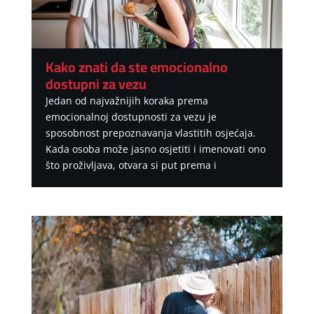
Kako znati da ste emocionalno
dostupni za vezu
Jedan od najvažnijih koraka prema
emocionalnoj dostupnosti za vezu je
sposobnost prepoznavanja vlastitih osjećaja.
Kada osoba može jasno osjetiti i imenovati ono
što proživljava, otvara si put prema i