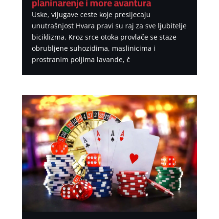
planinarenje i more avantura
Uske, vijugave ceste koje presijecaju
unutrašnjost Hvara pravi su raj za sve ljubitelje
biciklizma. Kroz srce otoka provlače se staze
obrubljene suhozidima, maslinicima i
prostranim poljima lavande, č