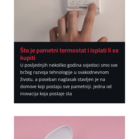
Što je pametni termostat i isplati li se
kupiti
U posljednjih nekoliko godina svjedoci smo sve
bržeg razvoja tehnologije u svakodnevnom
životu, a poseban naglasak stavljen je na
domove koji postaju sve pametniji. Jedna od
inovacija koja postaje sta