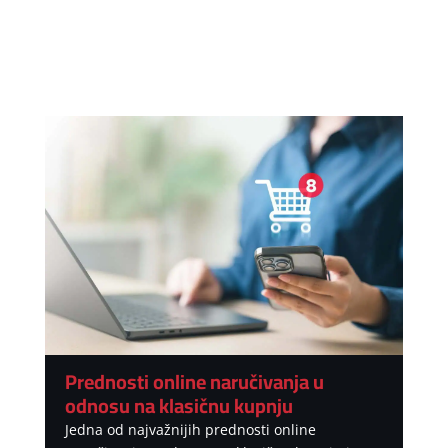
Prednosti online naručivanja u
odnosu na klasičnu kupnju
Jedna od najvažnijih prednosti online