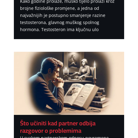
Kako godine prolaze, muško tijelo prolazi kroz
brojne fiziološke promjene, a jedna od
najvažnijih je postupno smanjenje razine
testosterona, glavnog muškog spolnog
hormona. Testosteron ima ključnu ulo
Što učiniti kad partner odbija
razgovor o problemima
U svakom partnerskom odnosu povremene