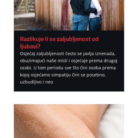
Razlikuje li se zaljubljenost od
ljubavi?
Osjećaj zaljubljenosti često se javlja iznenada,
obuzimajući naše misli i osjećaje prema drugoj
osobi. U tom periodu sve što čini osoba prema
kojoj osjećamo simpatiju čini se posebno,
uzbudljivo i neo