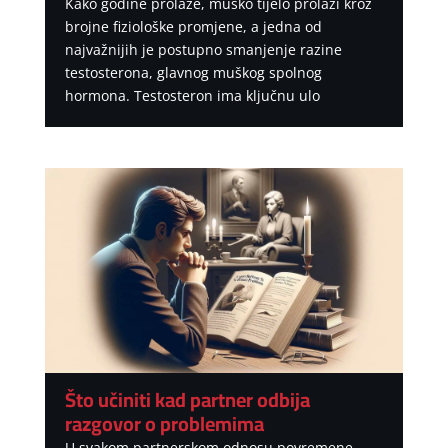
Kako godine prolaze, muško tijelo prolazi kroz
brojne fiziološke promjene, a jedna od
najvažnijih je postupno smanjenje razine
testosterona, glavnog muškog spolnog
hormona. Testosteron ima ključnu ulo
Što učiniti kad partner odbija
razgovor o problemima
U svakom partnerskom odnosu povremene