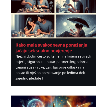
Kako mala svakodnevna ponašanja
jačaju seksualno povjerenje
Nježni dodiri često su temelj na kojem se gradi
osjećaj sigurnosti unutar partnerskog odnosa.
Lagani stisak ruke, zagrljaj prije odlaska na
posao ili nježno pomilovanje po leđima dok
zajedno gledate f