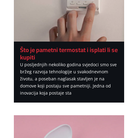
Što je pametni termostat i isplati li se
kupiti
U posljednjih nekoliko godina svjedoci smo sve
bržeg razvoja tehnologije u svakodnevnom
životu, a poseban naglasak stavljen je na
domove koji postaju sve pametniji. Jedna od
inovacija koja postaje sta