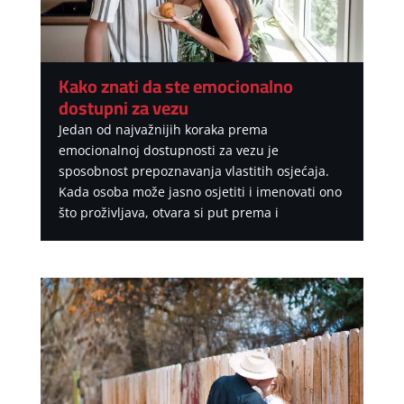
Kako znati da ste emocionalno
dostupni za vezu
Jedan od najvažnijih koraka prema
emocionalnoj dostupnosti za vezu je
sposobnost prepoznavanja vlastitih osjećaja.
Kada osoba može jasno osjetiti i imenovati ono
što proživljava, otvara si put prema i