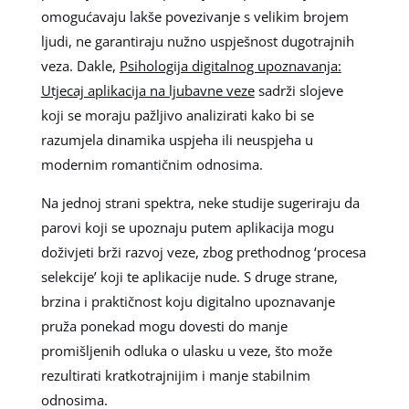
omogućavaju lakše povezivanje s velikim brojem
ljudi, ne garantiraju nužno uspješnost dugotrajnih
veza. Dakle,
Psihologija digitalnog upoznavanja:
Utjecaj aplikacija na ljubavne veze
sadrži slojeve
koji se moraju pažljivo analizirati kako bi se
razumjela dinamika uspjeha ili neuspjeha u
modernim romantičnim odnosima.
Na jednoj strani spektra, neke studije sugeriraju da
parovi koji se upoznaju putem aplikacija mogu
doživjeti brži razvoj veze, zbog prethodnog ‘procesa
selekcije’ koji te aplikacije nude. S druge strane,
brzina i praktičnost koju digitalno upoznavanje
pruža ponekad mogu dovesti do manje
promišljenih odluka o ulasku u veze, što može
rezultirati kratkotrajnijim i manje stabilnim
odnosima.