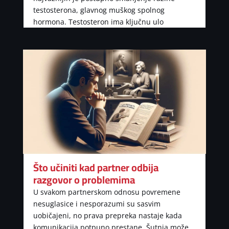
testosterona, glavnog muškog spolnog
hormona. Testosteron ima ključnu ulo
Što učiniti kad partner odbija
razgovor o problemima
U svakom partnerskom odnosu povremene
nesuglasice i nesporazumi su sasvim
uobičajeni, no prava prepreka nastaje kada
komunikacija potpuno prestane. Šutnja može