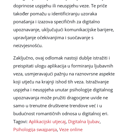
doprinose uspjehu ili neuspjehu veze. Te priče
također pomažu u identificiranju uzoraka
ponašanja i izazova specifičnih za digitalno
upoznavanje, uključujući komunikacijske barijere,
upravljanje očekivanjima i suočavanje s
neizvjesnošću.
Zaključno, ovaj odlomak nastoji dublje istražiti i
preispitati ulogu aplikacija u formiranju ljubavnih
veza, usmjeravajući pažnju na raznovrsne aspekte
koji utječu na krajnji ishod tih veza. Istraživanje
uspjeha i neuspjeha unutar psihologije digitalnog
upoznavanja može pružiti dragocjene uvide ne
samo u trenutne društvene trendove već i u
budućnost romantičnih odnosa u digitalnoj eri.
Tagovi:
Aplikacijski utjecaj
,
Digitalna ljubav
,
Psihologija swajpanja
,
Veze online