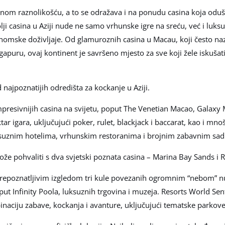
rnom raznolikošću, a to se odražava i na ponudu casina koja oduše
bolji casina u Aziji nude ne samo vrhunske igre na sreću, već i luk
nomske doživljaje. Od glamuroznih casina u Macau, koji često naz
ngapuru, ovaj kontinent je savršeno mjesto za sve koji žele iskušat
najpoznatijih odredišta za kockanje u Aziji.
presivnijih casina na svijetu, poput The Venetian Macao, Galaxy 
tar igara, uključujući poker, rulet, blackjack i baccarat, kao i mn
uksuznim hotelima, vrhunskim restoranima i brojnim zabavnim sad
ože pohvaliti s dva svjetski poznata casina – Marina Bay Sands i 
repoznatljivim izgledom tri kule povezanih ogromnim “nebom” nu
put Infinity Poola, luksuznih trgovina i muzeja. Resorts World Se
naciju zabave, kockanja i avanture, uključujući tematske parkove,