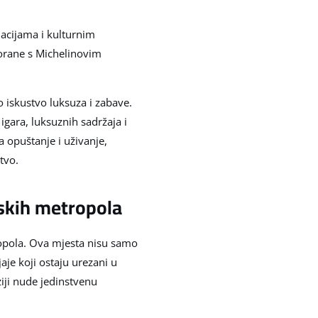
lacijama i kulturnim
orane s Michelinovim
o iskustvo luksuza i zabave.
igara, luksuznih sadržaja i
za opuštanje i uživanje,
tvo.
jskih metropola
ropola. Ova mjesta nisu samo
aje koji ostaju urezani u
iji nude jedinstvenu