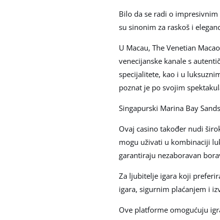
Bilo da se radi o impresivni
su sinonim za raskoš i eleganc
U Macau, The Venetian Macao s
venecijanske kanale s autenti
specijalitete, kao i u luksuz
poznat je po svojim spektaku
Singapurski Marina Bay Sands 
Ovaj casino također nudi širok
mogu uživati u kombinaciji lu
garantiraju nezaboravan bora
Za ljubitelje igara koji preferi
igara, sigurnim plaćanjem i 
Ove platforme omogućuju igra