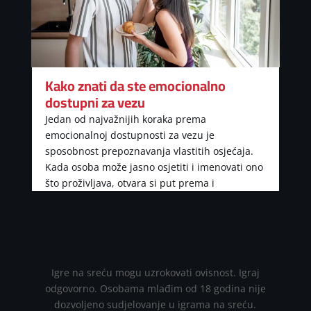
Kako znati da ste emocionalno
dostupni za vezu
Jedan od najvažnijih koraka prema
emocionalnoj dostupnosti za vezu je
sposobnost prepoznavanja vlastitih osjećaja.
Kada osoba može jasno osjetiti i imenovati ono
što proživljava, otvara si put prema i
Igre na sreću mogu uzrokovati ovisnost. Igraj
odgovorno. Osobama mlađim od 18 godina nije
dozvoljeno sudjelovanje u igrama na sreću.