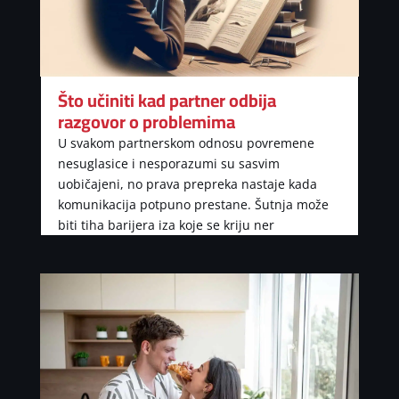
Što učiniti kad partner odbija
razgovor o problemima
U svakom partnerskom odnosu povremene
nesuglasice i nesporazumi su sasvim
uobičajeni, no prava prepreka nastaje kada
komunikacija potpuno prestane. Šutnja može
biti tiha barijera iza koje se kriju ner