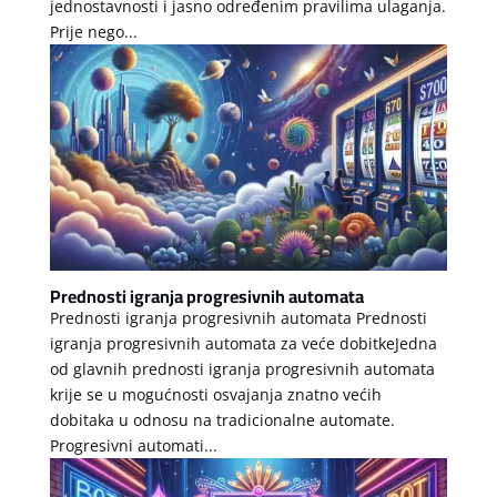
jednostavnosti i jasno određenim pravilima ulaganja.
Prije nego...
Prednosti igranja progresivnih automata
Prednosti igranja progresivnih automata Prednosti
igranja progresivnih automata za veće dobitkeJedna
od glavnih prednosti igranja progresivnih automata
krije se u mogućnosti osvajanja znatno većih
dobitaka u odnosu na tradicionalne automate.
Progresivni automati...