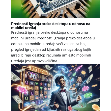
Prednosti igranja preko desktopa u odnosu na
mobilni uređaj
Prednosti igranja preko desktopa u odnosu na
mobilni uređaj Prednosti igranja preko desktopa u
odnosu na mobilni uređaj: Veći zaslon za bolji
pregled igreJedan od ključnih razloga zbog kojih
igrači biraju desktop računala umjesto mobilnih
uređaja jest upravo veličina...