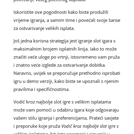
Iskoristite ove pogodnosti kako biste produžili
vrijeme igranja, a samim time i povećali svoje šanse
za ostvarivanje velikih isplata.
Još jedna korisna strategija jest igranje slot igara s
maksimalnim brojem isplatnih linija. Iako to može
značiti veće uloge po vrtnji, istovremeno vam pruža
i znatno veće izglede za ostvarivanje dobitka.
Naravno, uvijek se preporučuje prethodno isprobati
igru u demo verziji, kako biste se upoznali s njenim
pravilima i specifičnostima.
Vodič kroz najbolje slot igre s velikim isplatama
može vam pomoći u odabiru igara koje odgovaraju
vašem stilu igranja i preferencijama. Prateći savjete
i preporuke koje pruža
Vodič kroz najbolje slot igre s
velikim isplatama
, bit ćete spremniji i sigurniji u