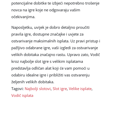
potencijalne dobitke te izbjeći nepotrebno trošenje
novca na igre koje ne odgovaraju vašim
očekivanjima.
Naposljetku, uvijek je dobro detaljno proučiti
pravila igre, dostupne značajke i uvjete za
ostvarivanje maksimalnih isplata. Uz pravi pristup i
pažljivo odabrane igre, vaši izgledi za ostvarivanje
velikih dobitaka značajno rastu. Upravo zato, Vodič
kroz najbolje slot igre s velikim isplatama
predstavlja odličan alat koji će vam pomoći u
odabiru idealne igre i približiti vas ostvarenju
željenih velikih dobitaka.
Tagovi:
Najbolji slotovi
,
Slot igre
,
Velike isplate
,
Vodič isplata