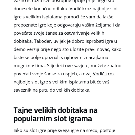
važno istražiti sve dostupne opcije prije nego što
donesete konačnu odluku. Vodič kroz najbolje slot
igre s velikim isplatama pomoći će vam da lakše
prepoznate igre koje odgovaraju vašim željama i da
povećate svoje šanse za ostvarivanje velikih
dobitaka. Također, uvijek je dobro isprobati igre u
demo verziji prije nego što uložite pravi novac, kako
biste se bolje upoznali s njihovim značajkama i
mogućnostima. Slijedeći ove savjete, možete znatno
povećati svoje šanse za uspjeh, a ovaj
Vodič kroz
najbolje slot igre s velikim isplatama
bit će vaš
saveznik na putu do velikih dobitaka.
Tajne velikih dobitaka na
popularnim slot igrama
Iako su slot igre prije svega igre na sreću, postoje