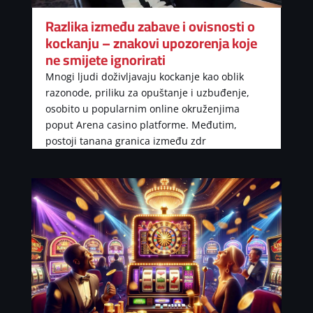
Razlika između zabave i ovisnosti o
kockanju – znakovi upozorenja koje
ne smijete ignorirati
Mnogi ljudi doživljavaju kockanje kao oblik
razonode, priliku za opuštanje i uzbuđenje,
osobito u popularnim online okruženjima
poput Arena casino platforme. Međutim,
postoji tanana granica između zdr