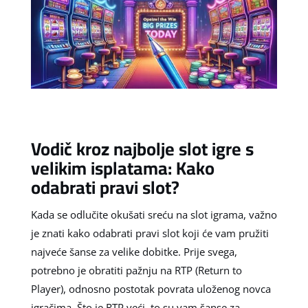
Vodič kroz najbolje slot igre s
velikim isplatama: Kako
odabrati pravi slot?
Kada se odlučite okušati sreću na slot igrama, važno
je znati kako odabrati pravi slot koji će vam pružiti
najveće šanse za velike dobitke. Prije svega,
potrebno je obratiti pažnju na RTP (Return to
Player), odnosno postotak povrata uloženog novca
igračima. Što je RTP veći, to su vam šanse za