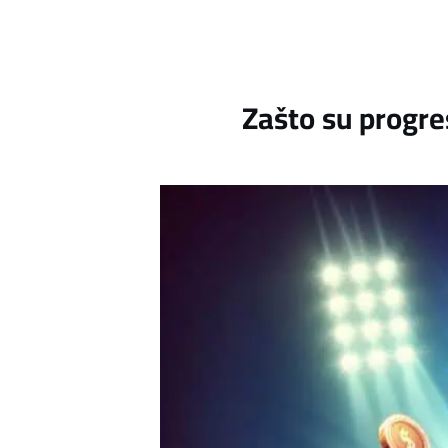
Zašto su progres