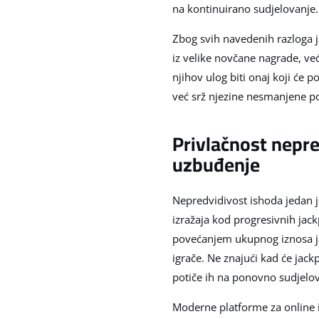
na kontinuirano sudjelovanje.
Zbog svih navedenih razloga ja
iz velike novčane nagrade, ve
njihov ulog biti onaj koji će 
već srž njezine nesmanjene po
Privlačnost nepre
uzbuđenje
Nepredvidivost ishoda jedan j
izražaja kod progresivnih jac
povećanjem ukupnog iznosa jac
igrače. Ne znajući kad će jackp
potiče ih na ponovno sudjelova
Moderne platforme za online i