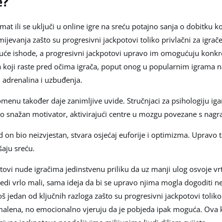
e?
mat ili se uključi u online igre na sreću potajno sanja o dobitku ko
ijevanja zašto su progresivni jackpotovi toliko privlačni za igrače
guće ishode, a progresivni jackpotovi upravo im omogućuju konkret
sa koji raste pred očima igrača, poput onog u popularnim igrama
 adrenalina i uzbuđenja.
enu također daje zanimljive uvide. Stručnjaci za psihologiju igar
kao snažan motivator, aktivirajući centre u mozgu povezane s nag
 on bio neizvjestan, stvara osjećaj euforije i optimizma. Upravo ta
šaju sreću.
tovi nude igračima jedinstvenu priliku da uz manji ulog osvoje vrt
ledi vrlo mali, sama ideja da bi se upravo njima mogla dogoditi ne
još jedan od ključnih razloga zašto su progresivni jackpotovi toliko
malena, no emocionalno vjeruju da je pobjeda ipak moguća. Ova k