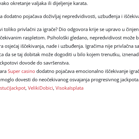
ko okretanje valjaka ili dijeljenje karata.
a dodatno pojačava doživljaj nepredvidivosti, uzbuđenja i iščekiv
i toliko privlačni za igrače? Dio odgovora krije se upravo u činje
neočekivanim raspletom. Psihološki gledano, nepredvidivost može b
ra osjećaj iščekivanja, nade i uzbuđenja. Igračima nije privlačna 
ica da se taj dobitak može dogoditi u bilo kojem trenutku, iznena
ackpotovi dovode do savršenstva.
vara
Super casino
dodatno pojačava emocionalno iščekivanje igrač
i moglo dovesti do neočekivanog osvajanja progresivnog jackpota
stućiJackpot
,
VelikiDobici
,
VisokaIsplata