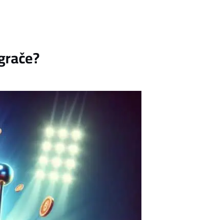
igrače?