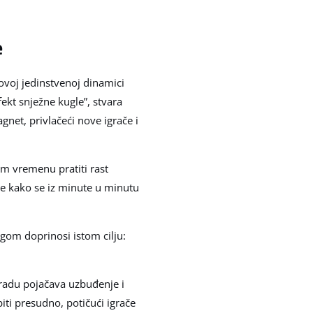
e
hovoj jedinstvenoj dinamici
ekt snježne kugle”, stvara
gnet, privlačeći nove igrače i
m vremenu pratiti rast
ide kako se iz minute u minutu
ogom doprinosi istom cilju:
gradu pojačava uzbuđenje i
iti presudno, potičući igrače