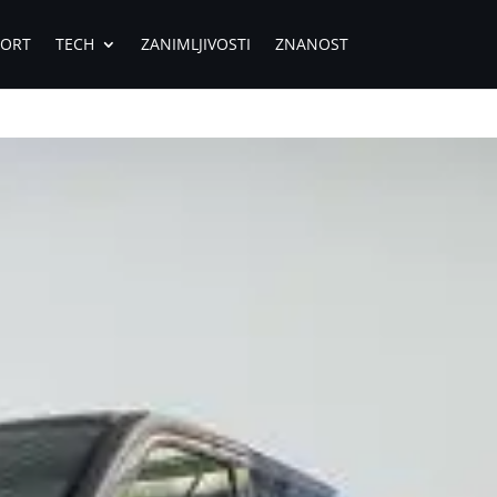
PORT
TECH
ZANIMLJIVOSTI
ZNANOST