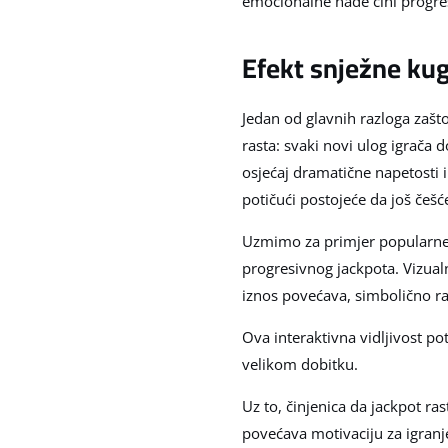
emocionalne nade čini progres
Efekt snježne kug
Jedan od glavnih razloga zašto
rasta: svaki novi ulog igrača
osjećaj dramatične napetosti i
potičući postojeće da još češć
Uzmimo za primjer popularne 
progresivnog jackpota. Vizualn
iznos povećava, simbolično ra
Ova interaktivna vidljivost po
velikom dobitku.
Uz to, činjenica da jackpot r
povećava motivaciju za igranje