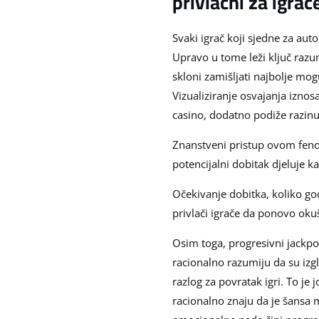
privlačni za igrač
Svaki igrač koji sjedne za auto
Upravo u tome leži ključ razum
skloni zamišljati najbolje mo
Vizualiziranje osvajanja izno
casino, dodatno podiže razinu
Znanstveni pristup ovom fenom
potencijalni dobitak djeluje 
Očekivanje dobitka, koliko god
privlači igrače da ponovo oku
Osim toga, progresivni jackpo
racionalno razumiju da su izg
razlog za povratak igri. To je 
racionalno znaju da je šansa 