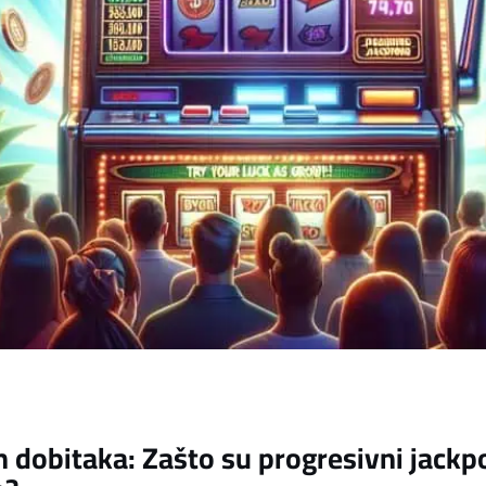
ih dobitaka: Zašto su progresivni jackp