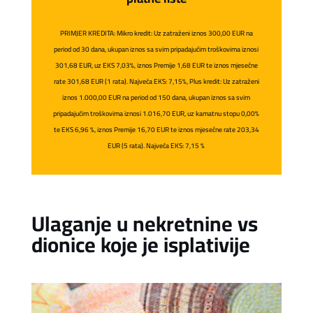
PRIMJER KREDITA: Mikro kredit: Uz zatraženi iznos 300,00 EUR na
period od 30 dana, ukupan iznos sa svim pripadajućim troškovima iznosi
301,68 EUR, uz EKS 7,03%, iznos Premije 1,68 EUR te iznos mjesečne
rate 301,68 EUR (1 rata). Najveća EKS: 7,15%, Plus kredit: Uz zatraženi
iznos 1.000,00 EUR na period od 150 dana, ukupan iznos sa svim
pripadajućim troškovima iznosi 1.016,70 EUR, uz kamatnu stopu 0,00%
te EKS 6,96 %, iznos Premije 16,70 EUR te iznos mjesečne rate 203,34
EUR (5 rata). Najveća EKS: 7,15 %
Ulaganje u nekretnine vs
dionice koje je isplativije