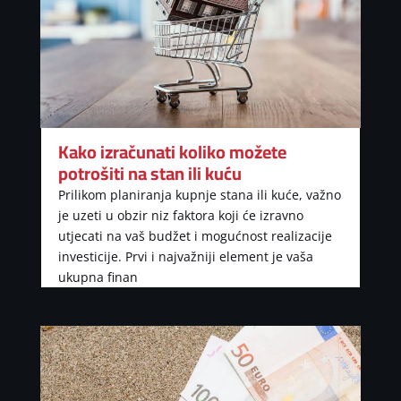
Kako izračunati koliko možete
potrošiti na stan ili kuću
Prilikom planiranja kupnje stana ili kuće, važno
je uzeti u obzir niz faktora koji će izravno
utjecati na vaš budžet i mogućnost realizacije
investicije. Prvi i najvažniji element je vaša
ukupna finan