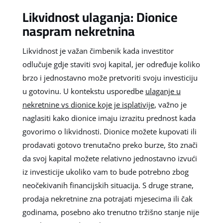
Likvidnost ulaganja: Dionice
naspram nekretnina
Likvidnost je važan čimbenik kada investitor
odlučuje gdje staviti svoj kapital, jer određuje koliko
brzo i jednostavno može pretvoriti svoju investiciju
u gotovinu. U kontekstu usporedbe
ulaganje u
nekretnine vs dionice koje je isplativije
, važno je
naglasiti kako dionice imaju izrazitu prednost kada
govorimo o likvidnosti. Dionice možete kupovati ili
prodavati gotovo trenutačno preko burze, što znači
da svoj kapital možete relativno jednostavno izvući
iz investicije ukoliko vam to bude potrebno zbog
neočekivanih financijskih situacija. S druge strane,
prodaja nekretnine zna potrajati mjesecima ili čak
godinama, posebno ako trenutno tržišno stanje nije