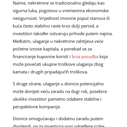
Naime, nekretnine se tradicionalno gledaju kao
sigurna luka, pogotovo u vremenima ekonomske
nesigurnosti. Vrijednost imovine poput stanova ili
kuća često stabilno raste kroz dulji period, a
investitori također ostvaruju prihode putem najma.
Međutim, ulaganje u nekretnine zahtijeva veće
početne iznose kapitala, a ponekad se za
financiranje kupovine koristi i
brza posudba
koja
može povećati ukupne troškove ulaganja zbog
kamata i drugih pripadajućih troškova.
S druge strane, ulaganje u dionice potencijalno
može donijeti veću zaradu na dugi rok, posebice
ukoliko investitor pametno odabere stabilne i
perspektivne kompanije.
Dionice omogućavaju i dodatnu zaradu putem
dividendi, no ta investicija nosi određene rizike