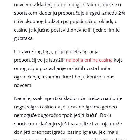
novcem iz klađenja u casino igre. Naime, dok se u
sportskom klađenju preporučuje ulagati između 2%
i 5% ukupnog budžeta po pojedinačnoj okladi, u
casinu je ključno postaviti dnevne ili tjedne limite
gubitaka.
Upravo zbog toga, prije početka igranja
preporučljivo je istražiti
najbolja online casina
koja
omogućuju postavljanje različitih vrsta limita i
ograničenja, a samim time i bolju kontrolu nad
novcem.
Nadalje, svaki sportski kladioničar treba znati prije
nego zaigra casino da je u casino igrama gotovo
nemoguće dugoročno “pobijediti kuću”. Dok u
sportskom klađenju vještina analize i znanja može
donijeti prednost igraču, casino igre uvijek imaju