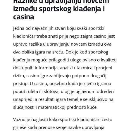
Razlike u upravljanju novcem
između sportskog klađenja i
casina
Jedna od najvažnijih stvari koju svaki sportski
kladioničar treba znati prije nego zaigra casino jest
upravo razlika u upravljanju novcem između ova
dva oblika igara na sreću. Dok je kod sportskog
klađenja moguće prilagoditi uloge ovisno o kvaliteti
dostupnih informacija, analizi utakmica i procjeni
rizika, casino igre zahtijevaju potpuno drugačiji
pristup. U casinu, posebno kada je riječ o igrama
poput ruleta ili slotova, ulog je uglavnom određen
unaprijed, a rezultati igara temelje se isključivo na
slučajnosti i matematičkoj prednosti kuće.
Važno je naglasiti kako sportski kladioničari često
griješe kada prenose svoje navike upravljanja