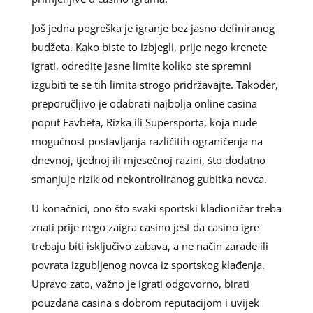
Još jedna pogreška je igranje bez jasno definiranog
budžeta. Kako biste to izbjegli, prije nego krenete
igrati, odredite jasne limite koliko ste spremni
izgubiti te se tih limita strogo pridržavajte. Također,
preporučljivo je odabrati najbolja online casina
poput Favbeta, Rizka ili Supersporta, koja nude
mogućnost postavljanja različitih ograničenja na
dnevnoj, tjednoj ili mjesečnoj razini, što dodatno
smanjuje rizik od nekontroliranog gubitka novca.
U konačnici, ono što svaki sportski kladioničar treba
znati prije nego zaigra casino jest da casino igre
trebaju biti isključivo zabava, a ne način zarade ili
povrata izgubljenog novca iz sportskog klađenja.
Upravo zato, važno je igrati odgovorno, birati
pouzdana casina s dobrom reputacijom i uvijek