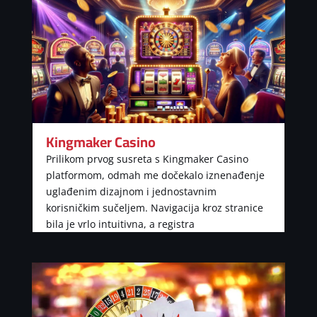
Kingmaker Casino
Prilikom prvog susreta s Kingmaker Casino
platformom, odmah me dočekalo iznenađenje
uglađenim dizajnom i jednostavnim
korisničkim sučeljem. Navigacija kroz stranice
bila je vrlo intuitivna, a registra