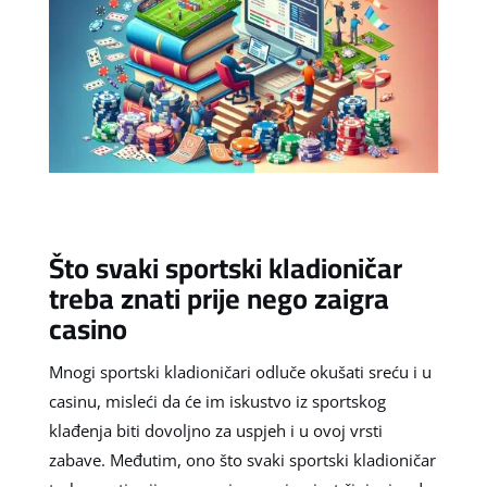
Što svaki sportski kladioničar
treba znati prije nego zaigra
casino
Mnogi sportski kladioničari odluče okušati sreću i u
casinu, misleći da će im iskustvo iz sportskog
klađenja biti dovoljno za uspjeh i u ovoj vrsti
zabave. Međutim, ono što svaki sportski kladioničar