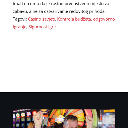
imati na umu da je casino prvenstveno mjesto za
zabavu, a ne za ostvarivanje redovitog prihoda.
Tagovi:
Casino savjeti
,
Kontrola budžeta
,
odgovorno
igranje
,
Sigurnost igre