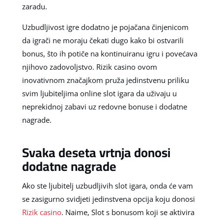
zaradu.
Uzbudljivost igre dodatno je pojačana činjenicom
da igrači ne moraju čekati dugo kako bi ostvarili
bonus, što ih potiče na kontinuiranu igru i povećava
njihovo zadovoljstvo. Rizik casino ovom
inovativnom značajkom pruža jedinstvenu priliku
svim ljubiteljima online slot igara da uživaju u
neprekidnoj zabavi uz redovne bonuse i dodatne
nagrade.
Svaka deseta vrtnja donosi
dodatne nagrade
Ako ste ljubitelj uzbudljivih slot igara, onda će vam
se zasigurno svidjeti jedinstvena opcija koju donosi
Rizik casino
. Naime, Slot s bonusom koji se aktivira