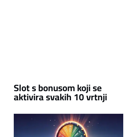
Slot s bonusom koji se
aktivira svakih 10 vrtnji