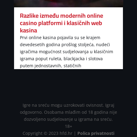
Razlike između modernih online
casino platformi i klasičnih web
kasina
Prvi online kasina pojavila su se krajem
devedesetih godina prošlog stoljeća, nudeći
igračima mogućnost sudjelovanja u klasičnim
igrama poput ruleta, blackjacka i slotova
putem jednostavnih, statičnih
Igre na sreću mogu uzrokovati ovisnost. Igraj
odgovorno. Osobama mlađim od 18 godina nije
dozvoljeno sudjelovanje u igrama na sreću.
18+
Copyright © 2023 hfd.hr |
Polica privatnosti