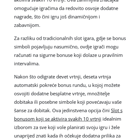
omogućuje igračima da redovito osvoje dodatne
nagrade, što čini igru još dinamičnijom i
zabavnijom.
Za razliku od tradicionalnih slot igara, gdje se bonus
simboli pojavljuju nasumično, ovdje igrači mogu
računati na sigurne bonuse koji dolaze u pravilnim
intervalima.
Nakon što odigrate devet vrtnji, deseta vrtnja
automatski pokreće bonus rundu, u kojoj možete
osvojiti dodatne besplatne vrtnje, množitelje
dobitaka ili posebne simbole koji povećavaju vaše
šanse za dobitak. Ova jedinstvena opcija čini
Slot s
bonusom koji se aktivira svakih 10 vrtnji
idealnim
izborom za sve koji vole planirati svoju igru i žele
unaprijed znati kada ih očekuje dodatna prilika za