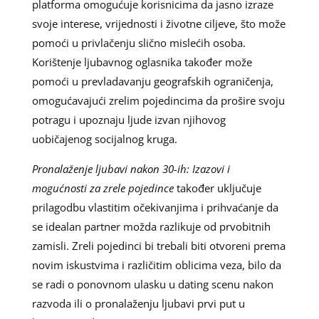
platforma omogućuje korisnicima da jasno izraze
svoje interese, vrijednosti i životne ciljeve, što može
pomoći u privlačenju slično mislećih osoba.
Korištenje ljubavnog oglasnika također može
pomoći u prevladavanju geografskih ograničenja,
omogućavajući zrelim pojedincima da prošire svoju
potragu i upoznaju ljude izvan njihovog
uobičajenog socijalnog kruga.
Pronalaženje ljubavi nakon 30-ih: Izazovi i
mogućnosti za zrele pojedince
također uključuje
prilagodbu vlastitim očekivanjima i prihvaćanje da
se idealan partner možda razlikuje od prvobitnih
zamisli. Zreli pojedinci bi trebali biti otvoreni prema
novim iskustvima i različitim oblicima veza, bilo da
se radi o ponovnom ulasku u dating scenu nakon
razvoda ili o pronalaženju ljubavi prvi put u