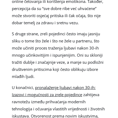
online četovanja ili korištenja emotikona. Također,
percepcija da su “sve dobre ribe već uhvaćene”
može stvoriti osjećaj pritiska ili čak očaja, što nije
dobar temelj za zdravu i sretnu vezu.
S druge strane, zreli pojedinci često imaju jasniju
sliku o tome što žele i što ne žele u partneru, što
može učiniti proces traženja ljubavi nakon 30-ih
mnogo učinkovitijim i ispunjenijim. Oni su skloniji
tražiti dublje i značajnije veze, a manje su podložni
društvenim pritiscima koji često oblikuju izbore
mlađih ljudi.
U konačnici,
pronalaženje ljubavi nakon 30-ih:
Izazovi i mogućnosti za zrele pojedince
zahtijeva
ravnotežu između prihvaćanja modernih
tehnologija i očuvanja vlastitih vrijednosti i životnih
iskustava. Otvorenost prema novim iskustvima,