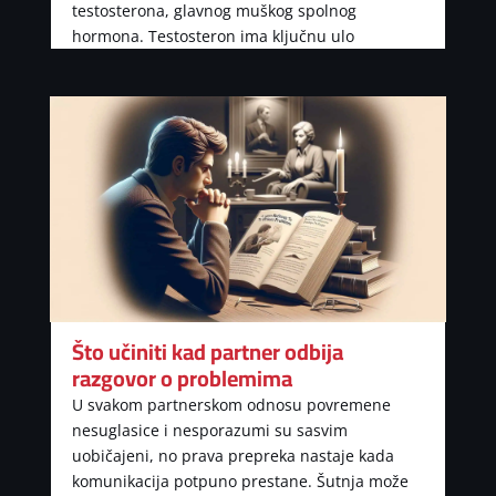
testosterona, glavnog muškog spolnog
hormona. Testosteron ima ključnu ulo
Što učiniti kad partner odbija
razgovor o problemima
U svakom partnerskom odnosu povremene
nesuglasice i nesporazumi su sasvim
uobičajeni, no prava prepreka nastaje kada
komunikacija potpuno prestane. Šutnja može