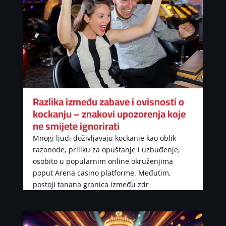
Razlika između zabave i ovisnosti o
kockanju – znakovi upozorenja koje
ne smijete ignorirati
Mnogi ljudi doživljavaju kockanje kao oblik
razonode, priliku za opuštanje i uzbuđenje,
osobito u popularnim online okruženjima
poput Arena casino platforme. Međutim,
postoji tanana granica između zdr