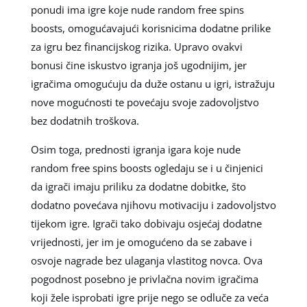
ponudi ima igre koje nude random free spins
boosts, omogućavajući korisnicima dodatne prilike
za igru bez financijskog rizika. Upravo ovakvi
bonusi čine iskustvo igranja još ugodnijim, jer
igračima omogućuju da duže ostanu u igri, istražuju
nove mogućnosti te povećaju svoje zadovoljstvo
bez dodatnih troškova.
Osim toga, prednosti igranja igara koje nude
random free spins boosts ogledaju se i u činjenici
da igrači imaju priliku za dodatne dobitke, što
dodatno povećava njihovu motivaciju i zadovoljstvo
tijekom igre. Igrači tako dobivaju osjećaj dodatne
vrijednosti, jer im je omogućeno da se zabave i
osvoje nagrade bez ulaganja vlastitog novca. Ova
pogodnost posebno je privlačna novim igračima
koji žele isprobati igre prije nego se odluče za veća