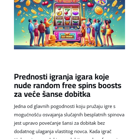
Prednosti igranja igara koje
nude random free spins boosts
za veće šanse dobitka
Jedna od glavnih pogodnosti koju pružaju igre s
mogućnošću osvajanja slučajnih besplatnih spinova
jest upravo povećanje šansi za dobitak bez
dodatnog ulaganja vlastitog novca. Kada igrač