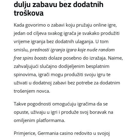
dulju zabavu bez dodatnih
troškova
Kada govorimo o zabavi koju pružaju online igre,
jedan od ciljeva svakog igrača je svakako produžiti
vrijeme igranja bez dodatnih ulaganja. U tom
smislu,
prednosti igranja igara koje nude random
free spins boosts
dolaze posebno do izražaja. Naime,
zahvaljujući slučajno dodijeljenim besplatnim
spinovima, igrači mogu produžiti svoju igru te
uživati u dodatnoj zabavi bez potrebe za dodatnim
trošenjem novca.
Takve pogodnosti omogućuju igračima da se
opuste, uživaju u igri i produže svoj boravak na
omiljenim platformama.
Primjerice, Germania casino redovito u svojoj