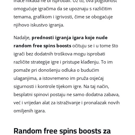
inače nikada ne bi isprobali. Uz to, ova pogodnost
omogućuje igračima da se upoznaju s različitim
temama, grafikom i igrivosti, čime se obogaćuje
njihovo iskustvo igranja.
Nadalje,
prednosti igranja igara koje nude
random free spins boosts
očituju se i u tome što
igrači bez dodatnih troškova mogu isprobati
različite strategije igre i pristupe klađenju. To im
pomaže pri donošenju odluka o budućim
ulaganjima, a istovremeno im pruža osjećaj
sigurnosti i kontrole tijekom igre. Na taj način,
besplatni spinovi postaju ne samo dodatna zabava,
već i vrijedan alat za istraživanje i pronalazak novih
omiljenih igara.
Random free spins boosts za