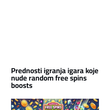
Prednosti igranja igara koje
nude random free spins
boosts