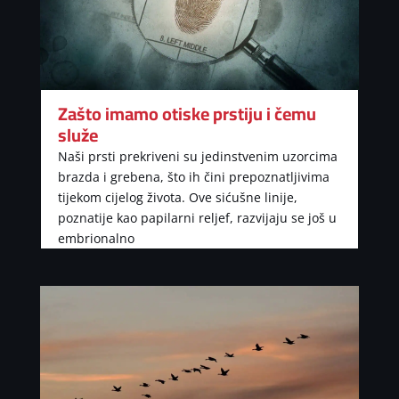
Zašto imamo otiske prstiju i čemu
služe
Naši prsti prekriveni su jedinstvenim uzorcima
brazda i grebena, što ih čini prepoznatljivima
tijekom cijelog života. Ove sićušne linije,
poznatije kao papilarni reljef, razvijaju se još u
embrionalno