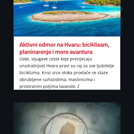
Aktivni odmor na Hvaru: biciklizam,
planinarenje i more avantura
Uske, vijugave ceste koje presijecaju
unutrašnjost Hvara pravi su raj za sve ljubitelje
biciklizma. Kroz srce otoka provlače se staze
obrubljene suhozidima, maslinicima i
prostranim poljima lavande, č