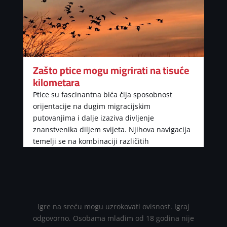
Zašto ptice mogu migrirati na tisuće
kilometara
Ptice su fascinantna bića čija sposobnost
orijentacije na dugim migracijskim
putovanjima i dalje izaziva divljenje
znanstvenika diljem svijeta. Njihova navigacija
temelji se na kombinaciji različitih
Igre na sreću mogu uzrokovati ovisnost. Igraj
odgovorno. Osobama mlađim od 18 godina nije