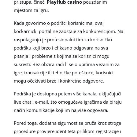
pristupa, čineći
PlayHub casino
pouzdanim
mjestom za igru.
Kada govorimo o podršci korisnicima, ovaj
kockarnički portal ne zaostaje za konkurencijom. Na
raspolaganju je profesionalni tim za korisničku
podršku koji brzo i efikasno odgovara na sva
pitanja i probleme s kojima se korisnici mogu
susresti. Bez obzira radi li se o upitima vezanim za
igre, transakcije ili tehničke poteškoće, korisnici
mogu očekivati brze i konkretne odgovore.
Podrška je dostupna putem više kanala, uključujući
live chat i e-mail, što omogućava igračima da biraju
način komunikacije koji im najviše odgovara.
Pored toga, dodatna sigurnost se pruža kroz stroge
procedure provjere identiteta prilikom registracije i