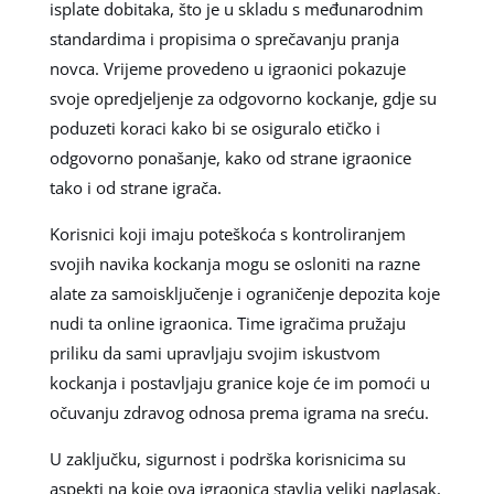
isplate dobitaka, što je u skladu s međunarodnim
standardima i propisima o sprečavanju pranja
novca. Vrijeme provedeno u igraonici pokazuje
svoje opredjeljenje za odgovorno kockanje, gdje su
poduzeti koraci kako bi se osiguralo etičko i
odgovorno ponašanje, kako od strane igraonice
tako i od strane igrača.
Korisnici koji imaju poteškoća s kontroliranjem
svojih navika kockanja mogu se osloniti na razne
alate za samoisključenje i ograničenje depozita koje
nudi ta online igraonica. Time igračima pružaju
priliku da sami upravljaju svojim iskustvom
kockanja i postavljaju granice koje će im pomoći u
očuvanju zdravog odnosa prema igrama na sreću.
U zaključku, sigurnost i podrška korisnicima su
aspekti na koje ova igraonica stavlja veliki naglasak,