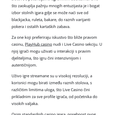
što zaokuplja pažnju mnogih entuzijasta je i bogat
izbor stolnih igara gdje se može naći sve od
blackjacka, ruleta, bakare, do raznih varijanti
pokera i ostalih kartaških zabava.
Za one koji preferiraju iskustvo što bliže pravom
casinu,
PlayHub casino
nudi i Live Casino sekciju. U
njoj igrači mogu uživati u interakciji s pravim
djeliteljima, što igru čini intenzivnijom i
autentičnijom.
Uživo igre streamane su u visokoj rezoluciji, a
korisnici mogu birati između raznih stolova, s
različitim limitima uloga, što Live Casino čini
prikladnim za sve profile igrača, od početnika do
visokih valjaka.
Osim standardnih casino igara, posebnost ovog