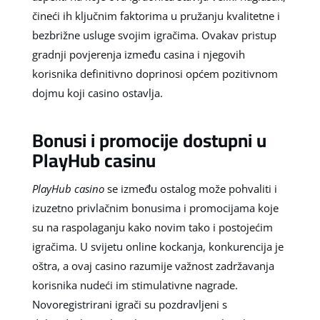
čineći ih ključnim faktorima u pružanju kvalitetne i
bezbrižne usluge svojim igračima. Ovakav pristup
gradnji povjerenja između casina i njegovih
korisnika definitivno doprinosi općem pozitivnom
dojmu koji casino ostavlja.
Bonusi i promocije dostupni u
PlayHub casinu
PlayHub casino
se između ostalog može pohvaliti i
izuzetno privlačnim bonusima i promocijama koje
su na raspolaganju kako novim tako i postojećim
igračima. U svijetu online kockanja, konkurencija je
oštra, a ovaj casino razumije važnost zadržavanja
korisnika nudeći im stimulativne nagrade.
Novoregistrirani igrači su pozdravljeni s