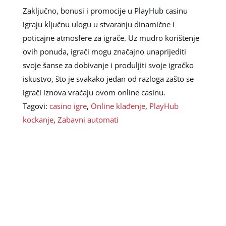
Zaključno, bonusi i promocije u PlayHub casinu
igraju ključnu ulogu u stvaranju dinamične i
poticajne atmosfere za igrače. Uz mudro korištenje
ovih ponuda, igrači mogu značajno unaprijediti
svoje šanse za dobivanje i produljiti svoje igračko
iskustvo, što je svakako jedan od razloga zašto se
igrači iznova vraćaju ovom online casinu.
Tagovi:
casino igre
,
Online klađenje
,
PlayHub
kockanje
,
Zabavni automati