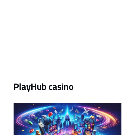
PlayHub casino