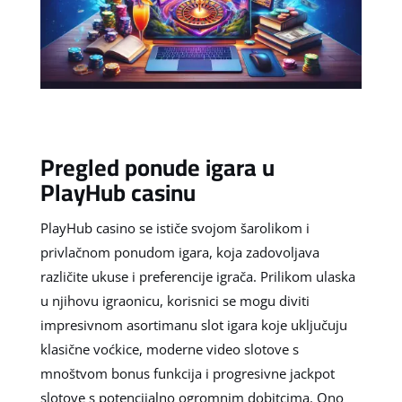
Pregled ponude igara u
PlayHub casinu
PlayHub casino se ističe svojom šarolikom i
privlačnom ponudom igara, koja zadovoljava
različite ukuse i preferencije igrača. Prilikom ulaska
u njihovu igraonicu, korisnici se mogu diviti
impresivnom asortimanu slot igara koje uključuju
klasične voćkice, moderne video slotove s
mnoštvom bonus funkcija i progresivne jackpot
slotove s potencijalno ogromnim dobitcima. Ono