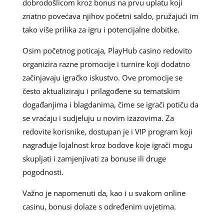
dobrodošlicom kroz bonus na prvu uplatu koji
znatno povećava njihov početni saldo, pružajući im
tako više prilika za igru i potencijalne dobitke.
Osim početnog poticaja, PlayHub casino redovito
organizira razne promocije i turnire koji dodatno
začinjavaju igračko iskustvo. Ove promocije se
često aktualiziraju i prilagođene su tematskim
događanjima i blagdanima, čime se igrači potiču da
se vraćaju i sudjeluju u novim izazovima. Za
redovite korisnike, dostupan je i VIP program koji
nagrađuje lojalnost kroz bodove koje igrači mogu
skupljati i zamjenjivati za bonuse ili druge
pogodnosti.
Važno je napomenuti da, kao i u svakom online
casinu, bonusi dolaze s određenim uvjetima.