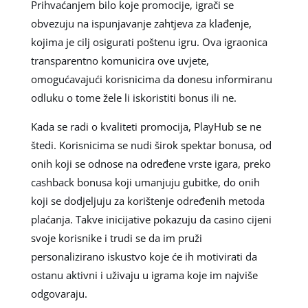
Prihvaćanjem bilo koje promocije, igrači se
obvezuju na ispunjavanje zahtjeva za klađenje,
kojima je cilj osigurati poštenu igru. Ova igraonica
transparentno komunicira ove uvjete,
omogućavajući korisnicima da donesu informiranu
odluku o tome žele li iskoristiti bonus ili ne.
Kada se radi o kvaliteti promocija, PlayHub se ne
štedi. Korisnicima se nudi širok spektar bonusa, od
onih koji se odnose na određene vrste igara, preko
cashback bonusa koji umanjuju gubitke, do onih
koji se dodjeljuju za korištenje određenih metoda
plaćanja. Takve inicijative pokazuju da casino cijeni
svoje korisnike i trudi se da im pruži
personalizirano iskustvo koje će ih motivirati da
ostanu aktivni i uživaju u igrama koje im najviše
odgovaraju.