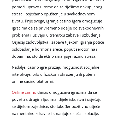
pomoći upravo u tome da se riješimo nakupljenog
stresa i osjećamo opuštenije u svakodnevnom
životu. Prije svega, igranje casino igara omogućuje
igračima da se privremeno udalje od svakodnevnih
problema i uživaju u trenutku zabave i uzbuđenja.
Osjećaj zadovoljstva i zabave tijekom igranja potiče
oslobađanje hormona sreće, poput serotonina i
dopamina, što direktno smanjuje razinu stresa.
Nadalje, casino igre pružaju mogućnost socijalne
interakcije, bilo u fizičkom okruženju ili putem
online casino platformi.
Online casino
danas omogućava igračima da se
povežu s drugim ljudima, dijele iskustva i osjećaju
se dijelom zajednice, što također pozitivno utječe
na mentalno zdravlje i smanjuje osjećaj izolacije.