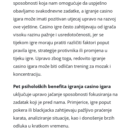
sposobnosti koja nam omogućuje da uspješno
obavljamo svakodnevne zadatke, a igranje casino
igara može imati pozitivan utjecaj upravo na razvoj
ove vještine. Casino igre često zahtijevaju od igrača
visoku razinu pažnje i usredotočenosti, jer se
tijekom igre moraju pratiti različiti faktori poput
pravila igre, strategije protivnika ili promjena u
tijeku igre. Upravo zbog toga, redovito igranje
casino igara može biti odličan trening za mozak i
koncentraciju.
Pet psiholoških benefita igranja casino igara
uključuje upravo jačanje sposobnosti fokusiranja na
zadatak koji je pred nama. Primjerice, igre poput
pokera ili blackjacka zahtijevaju pažljivo praćenje
karata, analiziranje situacije, kao i donošenje brzih
odluka u kratkom vremenu.