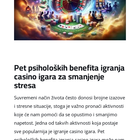
Pet psiholoških benefita igranja
casino igara za smanjenje
stresa
Suvremeni način života često donosi brojne izazove
i stresne situacije, stoga je važno pronaći aktivnosti
koje će nam pomoći da se opustimo i smanjimo
napetost. Jedna od takvih aktivnosti koja postaje
sve popularnija je igranje casino igara. Pet
psiholoških benefita igranja casino igara može nam