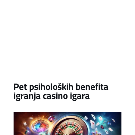
Pet psiholoških benefita
igranja casino igara