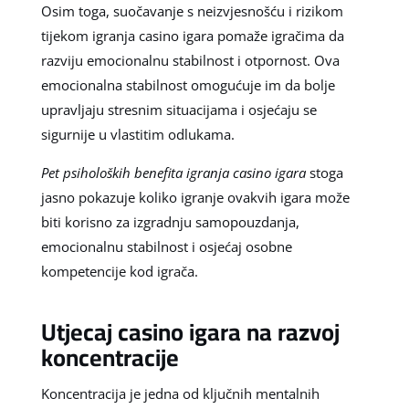
Osim toga, suočavanje s neizvjesnošću i rizikom
tijekom igranja casino igara pomaže igračima da
razviju emocionalnu stabilnost i otpornost. Ova
emocionalna stabilnost omogućuje im da bolje
upravljaju stresnim situacijama i osjećaju se
sigurnije u vlastitim odlukama.
Pet psiholoških benefita igranja casino igara
stoga
jasno pokazuje koliko igranje ovakvih igara može
biti korisno za izgradnju samopouzdanja,
emocionalnu stabilnost i osjećaj osobne
kompetencije kod igrača.
Utjecaj casino igara na razvoj
koncentracije
Koncentracija je jedna od ključnih mentalnih