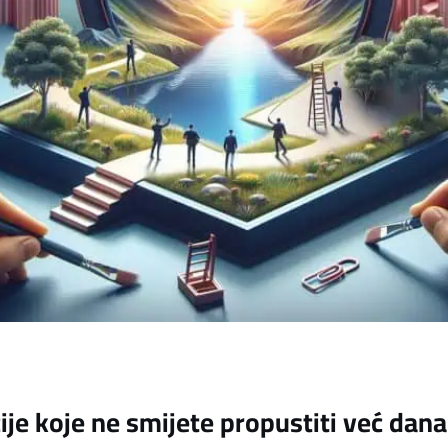
je koje ne smijete propustiti već dana