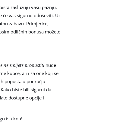
ista zaslužuju vašu pažnju.
je će vas sigurno oduševiti. Uz
tnu zabavu. Primjerice,
e osim odličnih bonusa možete
e ne smijete propustiti
nude
e kupce, ali i za one koji se
tnih popusta u području
ako biste bili sigurni da
ate dostupne opcije i
go isteknu!.