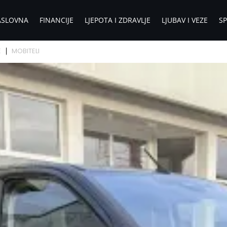
ASLOVNA
FINANCIJE
LJEPOTA I ZDRAVLJE
LJUBAV I VEZE
S