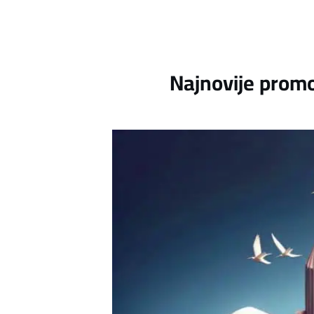
Najnovije promoc