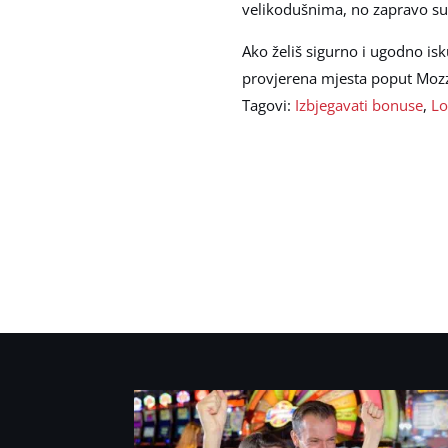
velikodušnima, no zapravo su 
Ako želiš sigurno i ugodno isk
provjerena mjesta poput Mozza
Tagovi:
Izbjegavati bonuse
,
Lo