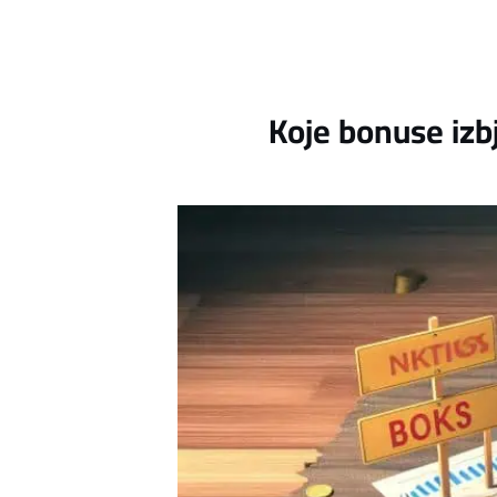
Koje bonuse izb