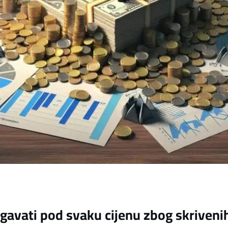
gavati pod svaku cijenu zbog skriveni