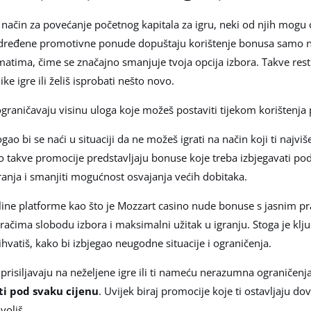
način za povećanje početnog kapitala za igru, neki od njih mogu o
 određene promotivne ponude dopuštaju korištenje bonusa samo na
tima, čime se značajno smanjuje tvoja opcija izbora. Takve restri
e igre ili želiš isprobati nešto novo.
ograničavaju visinu uloga koje možeš postaviti tijekom korištenja
ao bi se naći u situaciji da ne možeš igrati na način koji ti najviš
avo takve promocije predstavljaju bonuse koje treba izbjegavati po
ranja i smanjiti mogućnost osvajanja većih dobitaka.
line platforme kao što je Mozzart casino nude bonuse s jasnim pr
ačima slobodu izbora i maksimalni užitak u igranju. Stoga je klju
ihvatiš, kako bi izbjegao neugodne situacije i ograničenja.
prisiljavaju na neželjene igre ili ti nameću nerazumna ograničenja
ti pod svaku cijenu
. Uvijek biraj promocije koje ti ostavljaju 
voliš.