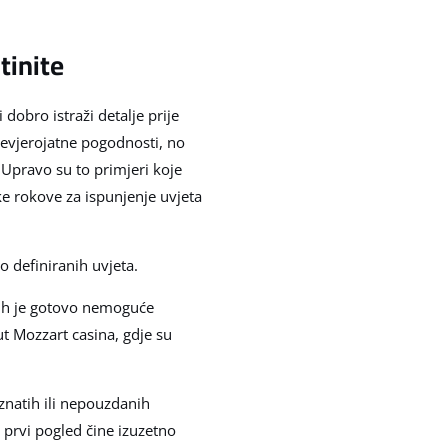
tinite
dobro istraži detalje prije
nevjerojatne pogodnosti, no
 Upravo su to primjeri koje
ke rokove za ispunjenje uvjeta
 definiranih uvjeta.
 ih je gotovo nemoguće
put Mozzart casina, gdje su
znatih ili nepouzdanih
 prvi pogled čine izuzetno