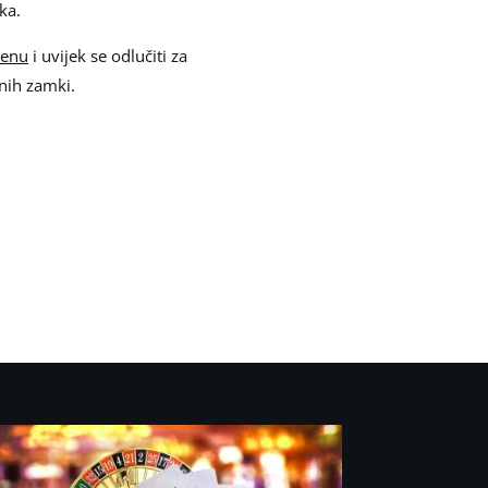
ka.
jenu
i uvijek se odlučiti za
enih zamki.