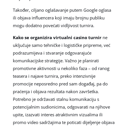
Također, ciljano oglašavanje putem Google oglasa
ili objava influencera koji imaju brojnu publiku
mogu dodatno povećati vidljivost turnira.
Kako se organizira virtualni casino turnir
ne
uključuje samo tehničke i logističke pripreme, već
podrazumijeva i stvaranje odgovarajuće
komunikacijske strategije. Važno je planirati
promotivne aktivnosti u nekoliko faza – od ranog
teasera i najave turnira, preko intenzivnije
promocije neposredno pred sam događaj, pa do
praćenja i objava rezultata nakon završetka.
Potrebno je održavati stalnu komunikaciju s
potencijalnim sudionicima, odgovarati na njihove
upite, izazvati interes atraktivnim vizualima ili
promo video sadržajima te poticati dijeljenje objava