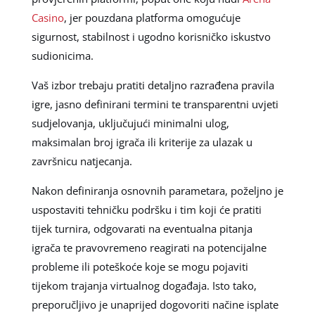
Casino
, jer pouzdana platforma omogućuje
sigurnost, stabilnost i ugodno korisničko iskustvo
sudionicima.
Vaš izbor trebaju pratiti detaljno razrađena pravila
igre, jasno definirani termini te transparentni uvjeti
sudjelovanja, uključujući minimalni ulog,
maksimalan broj igrača ili kriterije za ulazak u
završnicu natjecanja.
Nakon definiranja osnovnih parametara, poželjno je
uspostaviti tehničku podršku i tim koji će pratiti
tijek turnira, odgovarati na eventualna pitanja
igrača te pravovremeno reagirati na potencijalne
probleme ili poteškoće koje se mogu pojaviti
tijekom trajanja virtualnog događaja. Isto tako,
preporučljivo je unaprijed dogovoriti načine isplate