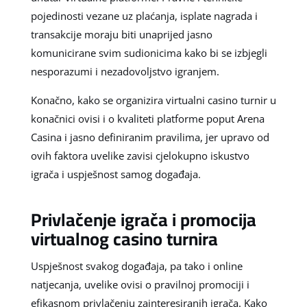
pojedinosti vezane uz plaćanja, isplate nagrada i
transakcije moraju biti unaprijed jasno
komunicirane svim sudionicima kako bi se izbjegli
nesporazumi i nezadovoljstvo igranjem.
Konačno, kako se organizira virtualni casino turnir u
konačnici ovisi i o kvaliteti platforme poput Arena
Casina i jasno definiranim pravilima, jer upravo od
ovih faktora uvelike zavisi cjelokupno iskustvo
igrača i uspješnost samog događaja.
Privlačenje igrača i promocija
virtualnog casino turnira
Uspješnost svakog događaja, pa tako i online
natjecanja, uvelike ovisi o pravilnoj promociji i
efikasnom privlačenju zainteresiranih igrača. Kako