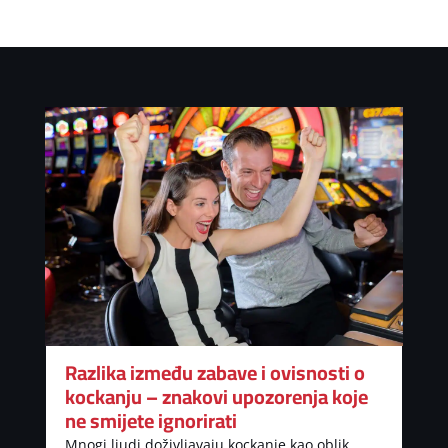
Razlika između zabave i ovisnosti o
kockanju – znakovi upozorenja koje
ne smijete ignorirati
Mnogi ljudi doživljavaju kockanje kao oblik