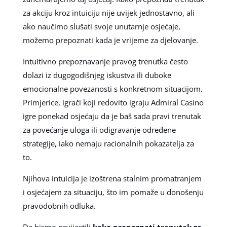
za akciju kroz intuiciju nije uvijek jednostavno, ali
ako naučimo slušati svoje unutarnje osjećaje,
možemo prepoznati kada je vrijeme za djelovanje.
Intuitivno prepoznavanje pravog trenutka često
dolazi iz dugogodišnjeg iskustva ili duboke
emocionalne povezanosti s konkretnom situacijom.
Primjerice, igrači koji redovito igraju Admiral Casino
igre ponekad osjećaju da je baš sada pravi trenutak
za povećanje uloga ili odigravanje određene
strategije, iako nemaju racionalnih pokazatelja za
to.
Njihova intuicija je izoštrena stalnim promatranjem
i osjećajem za situaciju, što im pomaže u donošenju
pravodobnih odluka.
Da bismo osvijestili
kako prepoznati trenutak za