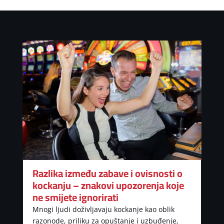
Razlika između zabave i ovisnosti o
kockanju – znakovi upozorenja koje
ne smijete ignorirati
Mnogi ljudi doživljavaju kockanje kao oblik
razonode, priliku za opuštanje i uzbuđenje,