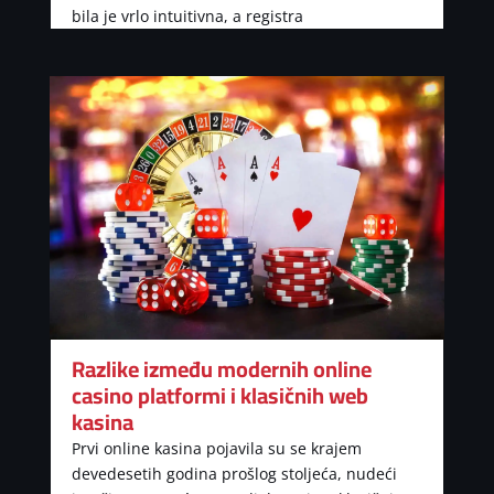
bila je vrlo intuitivna, a registra
Razlike između modernih online
casino platformi i klasičnih web
kasina
Prvi online kasina pojavila su se krajem
devedesetih godina prošlog stoljeća, nudeći