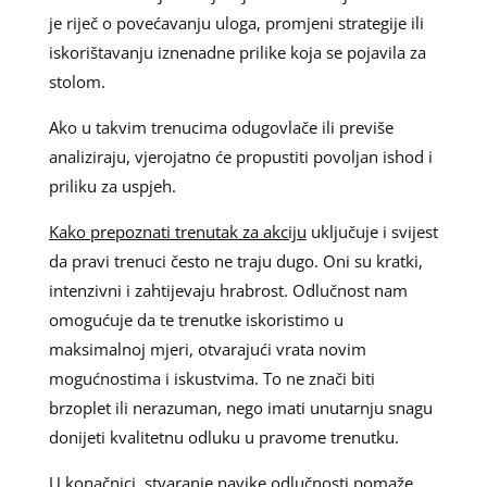
je riječ o povećavanju uloga, promjeni strategije ili
iskorištavanju iznenadne prilike koja se pojavila za
stolom.
Ako u takvim trenucima odugovlače ili previše
analiziraju, vjerojatno će propustiti povoljan ishod i
priliku za uspjeh.
Kako prepoznati trenutak za akciju
uključuje i svijest
da pravi trenuci često ne traju dugo. Oni su kratki,
intenzivni i zahtijevaju hrabrost. Odlučnost nam
omogućuje da te trenutke iskoristimo u
maksimalnoj mjeri, otvarajući vrata novim
mogućnostima i iskustvima. To ne znači biti
brzoplet ili nerazuman, nego imati unutarnju snagu
donijeti kvalitetnu odluku u pravome trenutku.
U konačnici, stvaranje navike odlučnosti pomaže