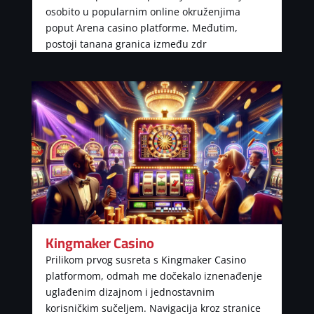
osobito u popularnim online okruženjima
poput Arena casino platforme. Međutim,
postoji tanana granica između zdr
Kingmaker Casino
Prilikom prvog susreta s Kingmaker Casino
platformom, odmah me dočekalo iznenađenje
uglađenim dizajnom i jednostavnim
korisničkim sučeljem. Navigacija kroz stranice