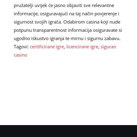
pružatelji uvijek će jasno objaviti sve relevantne
informacije, osiguravajući na taj način povjerenje i
sigurnost svojih igrača. Odabirom casina koji nude
potpunu transparentnost informacija osiguravate si
ugodno iskustvo igranja te mirnu i sigurnu zabavu.
Tagovi:
certificirane igre
,
licencirane igre
,
siguran
casino