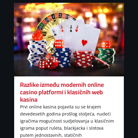
Razlike između modernih online
casino platformi i klasičnih web
kasina
Prvi online kasina pojavila su se krajem
devedesetih godina prošlog stoljeća, nudeći
igračima mogućnost sudjelovanja u klasičnim
igrama poput ruleta, blackjacka i slotova
putem jednostavnih, statičnih