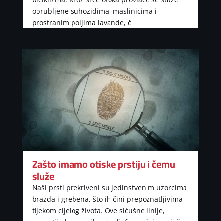
obrubljene suhozidima, maslinicima i
prostranim poljima lavande, č
Zašto imamo otiske prstiju i čemu
služe
Naši prsti prekriveni su jedinstvenim uzorcima
brazda i grebena, što ih čini prepoznatljivima
tijekom cijelog života. Ove sićušne linije,