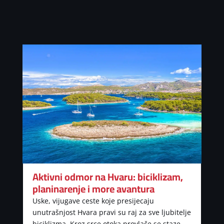
Aktivni odmor na Hvaru: biciklizam,
planinarenje i more avantura
Uske, vijugave ceste koje presijecaju
unutrašnjost Hvara pravi su raj za sve ljubitelje
biciklizma. Kroz srce otoka provlače se staze