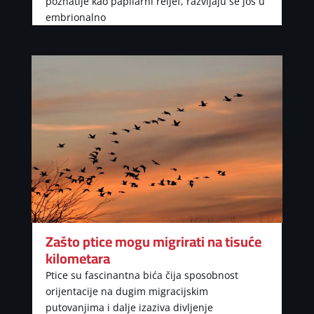
poznatije kao papilarni reljef, razvijaju se još u
embrionalno
Zašto ptice mogu migrirati na tisuće
kilometara
Ptice su fascinantna bića čija sposobnost
orijentacije na dugim migracijskim
putovanjima i dalje izaziva divljenje