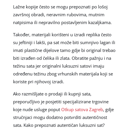
Lažne kopije često se mogu prepoznati po lošoj
završnoj obradi, neravnim rubovima, mutnim
natpisima ili nepravilno postavljenim kazaljkama.
Također, materijali korišteni u izradi replika često
su jeftiniji i lakši, pa sat može biti sumnjivo lagan ili
imati plastične dijelove tamo gdje bi original trebao
biti izrađen od čelika ili zlata. Obratite pažnju i na
težinu sata jer originalni luksuzni satovi imaju
određenu težinu zbog vrhunskih materijala koji se
koriste pri njihovoj izradi.
Ako razmišljate o prodaji ili kupnji sata,
preporučljivo je posjetiti specijalizirane trgovine
koje nude usluge poput
Otkup satova Zagreb
, gdje
stručnjaci mogu dodatno potvrditi autentičnost
sata. Kako prepoznati autentičan luksuzni sat?