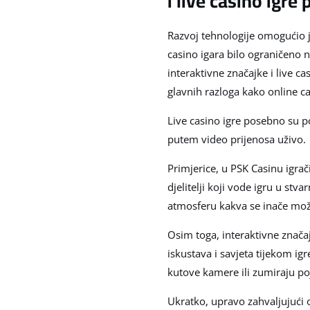
i live casino igr
Razvoj tehnologije omogućio j
casino igara bilo ograničeno n
interaktivne značajke i live c
glavnih razloga kako online cas
Live casino igre posebno su p
putem video prijenosa uživo.
Primjerice, u PSK Casinu igrač
djelitelji koji vode igru u st
atmosferu kakva se inače mož
Osim toga, interaktivne znač
iskustava i savjeta tijekom i
kutove kamere ili zumiraju poj
Ukratko, upravo zahvaljujući 