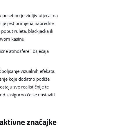
posebno je vidljiv utjecaj na
čnije jest primjena napredne
poput ruleta, blackjacka ili
ravom kasinu.
tične atmosfere i osjećaja
oboljšanje vizualnih efekata.
ljenje koje dodatno podiže
taju sve realističnije te
nd zasigurno će se nastaviti
raktivne značajke