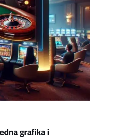
edna grafika i