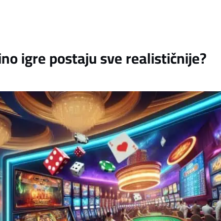
no igre postaju sve realističnije?