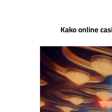
Kako online casi