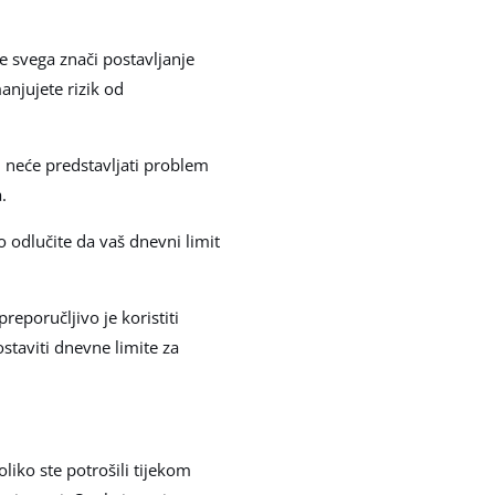
je svega znači postavljanje
anjujete rizik od
am neće predstavljati problem
.
o odlučite da vaš dnevni limit
reporučljivo je koristiti
staviti dnevne limite za
oliko ste potrošili tijekom