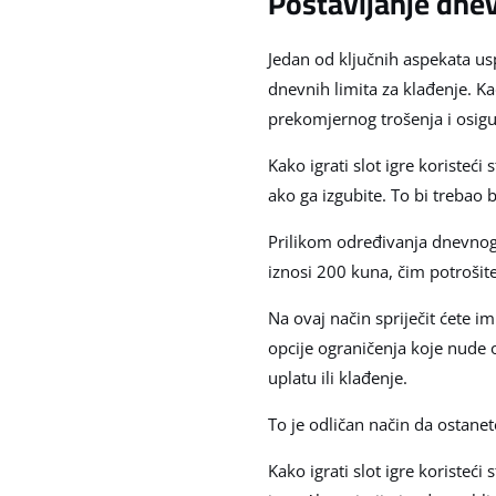
Postavljanje dnev
Jedan od ključnih aspekata usp
dnevnih limita za klađenje. K
prekomjernog trošenja i osigu
Kako igrati slot igre koristeć
ako ga izgubite. To bi trebao
Prilikom određivanja dnevnog l
iznosi 200 kuna, čim potrošite 
Na ovaj način spriječit ćete i
opcije ograničenja koje nude 
uplatu ili klađenje.
To je odličan način da ostanete
Kako igrati slot igre koristeći