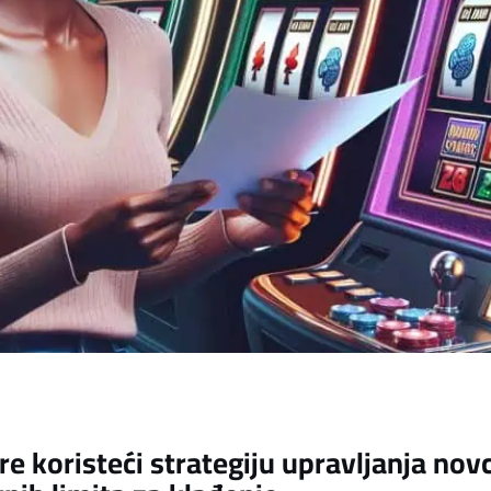
gre koristeći strategiju upravljanja no