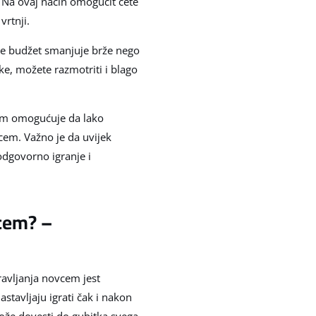
. Na ovaj način omogućit ćete
vrtnji.
 se budžet smanjuje brže nego
tke, možete razmotriti i blago
 vam omogućuje da lako
vcem. Važno je da uvijek
 odgovorno igranje i
vcem? –
pravljanja novcem jest
stavljaju igrati čak i nakon