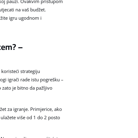
atkoj pauzi. Ovakvim pristupom
utjecati na vaš budžet.
ržite igru ugodnom i
vcem? –
koristeći strategiju
gi igrači rade istu pogrešku –
 zato je bitno da pažljivo
žet za igranje. Primjerice, ako
e ulažete više od 1 do 2 posto