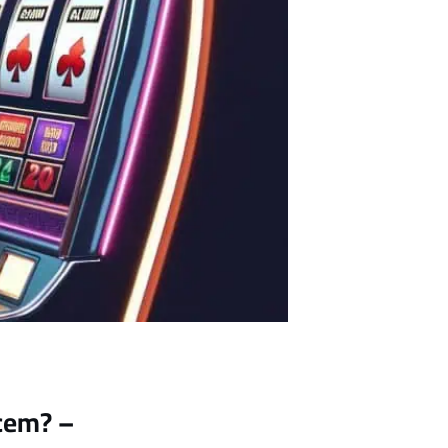
vcem? –