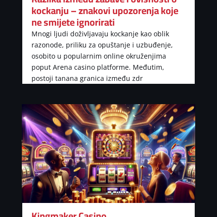
kockanju – znakovi upozorenja koje
ne smijete ignorirati
Mnogi ljudi doživljavaju kockanje kao oblik
razonode, priliku za opuštanje i uzbuđenje,
osobito u popularnim online okruženjima
poput Arena casino platforme. Međutim,
postoji tanana granica između zdr
Kingmaker Casino