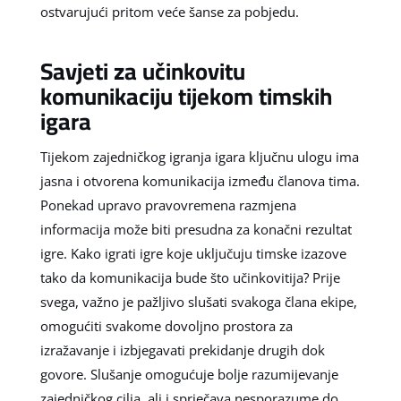
ostvarujući pritom veće šanse za pobjedu.
Savjeti za učinkovitu
komunikaciju tijekom timskih
igara
Tijekom zajedničkog igranja igara ključnu ulogu ima
jasna i otvorena komunikacija između članova tima.
Ponekad upravo pravovremena razmjena
informacija može biti presudna za konačni rezultat
igre. Kako igrati igre koje uključuju timske izazove
tako da komunikacija bude što učinkovitija? Prije
svega, važno je pažljivo slušati svakoga člana ekipe,
omogućiti svakome dovoljno prostora za
izražavanje i izbjegavati prekidanje drugih dok
govore. Slušanje omogućuje bolje razumijevanje
zajedničkog cilja, ali i sprječava nesporazume do