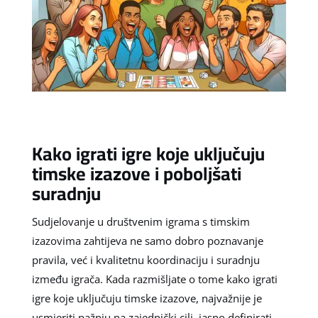
Kako igrati igre koje uključuju
timske izazove i poboljšati
suradnju
Sudjelovanje u društvenim igrama s timskim
izazovima zahtijeva ne samo dobro poznavanje
pravila, već i kvalitetnu koordinaciju i suradnju
između igrača. Kada razmišljate o tome kako igrati
igre koje uključuju timske izazove, najvažnije je
usmjeriti pažnju na zajednički cilj, jasno definirati