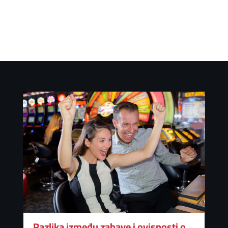
Razlika između zabave i ovisnosti o