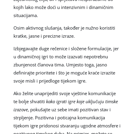
kojih lako može doći u intenzivnim i dinamičnim
situacijama.
Osim aktivnog slušanja, također je nužno koristiti
kratke, jasne i precizne izraze.
Izbjegavajte duge rečenice i složene formulacije, jer
u dinamičnoj igri to može izazvati nepotrebnu
zbunjenost članova tima. Umjesto toga, jasno
definirajte prioritete i što je moguće kraće izrazite
svoje misli i prijedloge tijekom igre.
Ako želite unaprijediti svoje vještine komunikacije
te bolje shvatiti
kako igrati igre koje uključuju timske
izazove
, pokušajte uz sebe imati pozitivan stav i
strpljenje. Pozitivna i poticajna komunikacija
tijekom igre pridonosi stvaranju ugodne atmosfere i
pozitivnog timskog duha. Na primjer, možete se