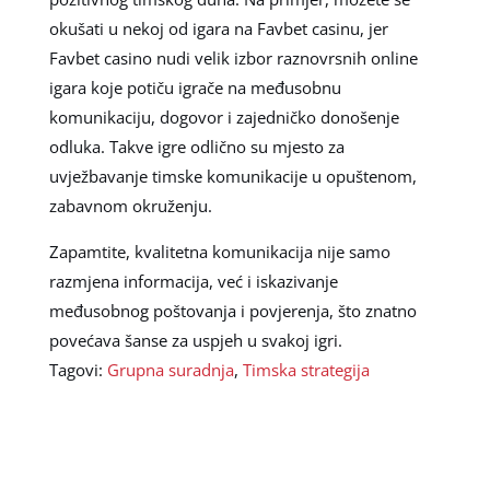
okušati u nekoj od igara na Favbet casinu, jer
Favbet casino nudi velik izbor raznovrsnih online
igara koje potiču igrače na međusobnu
komunikaciju, dogovor i zajedničko donošenje
odluka. Takve igre odlično su mjesto za
uvježbavanje timske komunikacije u opuštenom,
zabavnom okruženju.
Zapamtite, kvalitetna komunikacija nije samo
razmjena informacija, već i iskazivanje
međusobnog poštovanja i povjerenja, što znatno
povećava šanse za uspjeh u svakoj igri.
Tagovi:
Grupna suradnja
,
Timska strategija