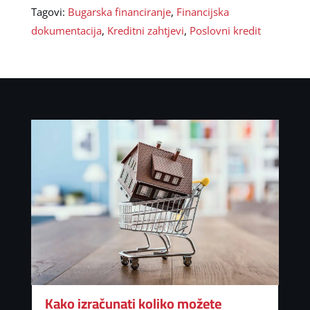
Tagovi:
Bugarska financiranje
,
Financijska
dokumentacija
,
Kreditni zahtjevi
,
Poslovni kredit
Kako izračunati koliko možete