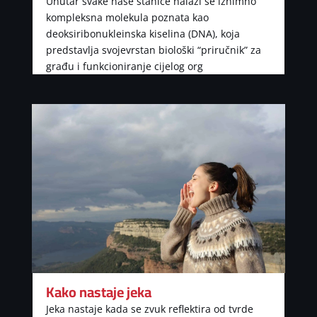
Unutar svake naše stanice nalazi se iznimno
kompleksna molekula poznata kao
deoksiribonukleinska kiselina (DNA), koja
predstavlja svojevrstan biološki “priručnik” za
građu i funkcioniranje cijelog org
Kako nastaje jeka
Jeka nastaje kada se zvuk reflektira od tvrde