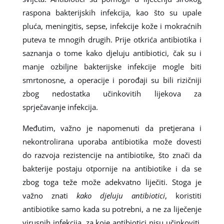
raspona bakterijskih infekcija, kao što su upale
pluća, meningitis, sepse, infekcije kože i mokraćnih
puteva te mnogih drugih. Prije otkrića antibiotika i
saznanja o tome kako djeluju antibiotici, čak su i
manje ozbiljne bakterijske infekcije mogle biti
smrtonosne, a operacije i porođaji su bili rizičniji
zbog nedostatka učinkovitih lijekova za
sprječavanje infekcija.
Međutim, važno je napomenuti da pretjerana i
nekontrolirana uporaba antibiotika može dovesti
do razvoja rezistencije na antibiotike, što znači da
bakterije postaju otpornije na antibiotike i da se
zbog toga teže može adekvatno liječiti. Stoga je
važno znati
kako djeluju antibiotici
, koristiti
antibiotike samo kada su potrebni, a ne za liječenje
virusnih infekcija, za koje antibiotici nisu učinkoviti.