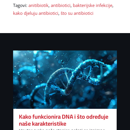
Tagovi:
anitibiotik
,
antibiotici
,
bakterijske infekcije
,
kako djeluju antibiotici
,
što su antibiotici
Kako funkcionira DNA i što određuje
naše karakteristike