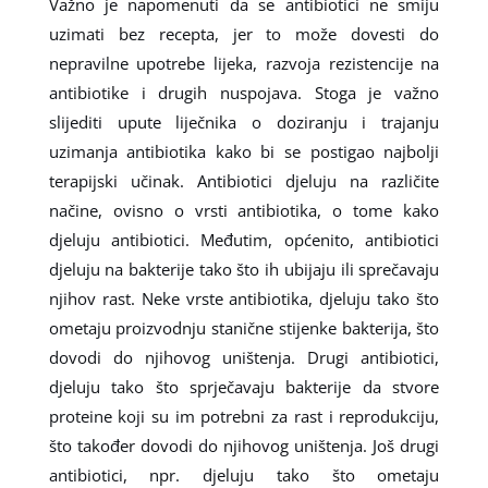
Važno je napomenuti da se antibiotici ne smiju
uzimati bez recepta, jer to može dovesti do
nepravilne upotrebe lijeka, razvoja rezistencije na
antibiotike i drugih nuspojava. Stoga je važno
slijediti upute liječnika o doziranju i trajanju
uzimanja antibiotika kako bi se postigao najbolji
terapijski učinak. Antibiotici djeluju na različite
načine, ovisno o vrsti antibiotika, o tome kako
djeluju antibiotici. Međutim, općenito, antibiotici
djeluju na bakterije tako što ih ubijaju ili sprečavaju
njihov rast. Neke vrste antibiotika, djeluju tako što
ometaju proizvodnju stanične stijenke bakterija, što
dovodi do njihovog uništenja. Drugi antibiotici,
djeluju tako što sprječavaju bakterije da stvore
proteine koji su im potrebni za rast i reprodukciju,
što također dovodi do njihovog uništenja. Još drugi
antibiotici, npr. djeluju tako što ometaju