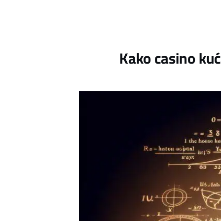
Kako casino kuć