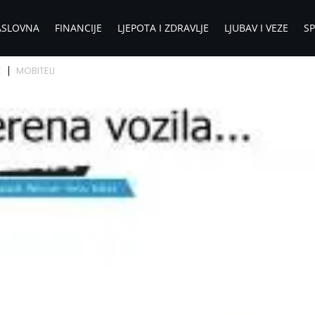
ASLOVNA
FINANCIJE
LJEPOTA I ZDRAVLJE
LJUBAV I VEZE
S