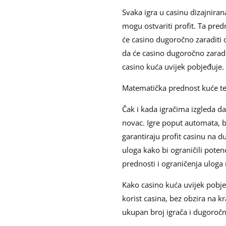
Svaka igra u casinu dizajniran
mogu ostvariti profit. Ta pred
će casino dugoročno zaraditi 
da će casino dugoročno zaradi
casino kuća uvijek pobjeđuje.
Matematička prednost kuće teme
Čak i kada igračima izgleda da 
novac. Igre poput automata, bl
garantiraju profit casinu na 
uloga kako bi ograničili poten
prednosti i ograničenja uloga 
Kako casino kuća uvijek pobje
korist casina, bez obzira na k
ukupan broj igrača i dugoročno