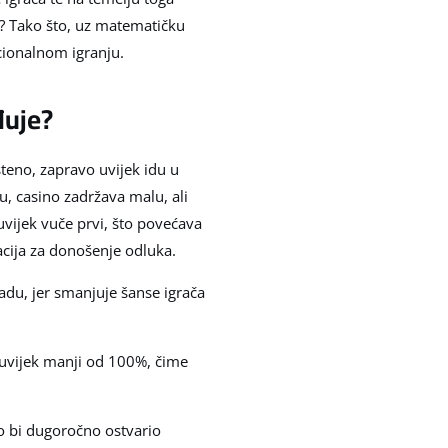
e? Tako što, uz matematičku
cionalnom igranju.
đuje?
šteno, zapravo uvijek idu u
ju, casino zadržava malu, ali
uvijek vuče prvi, što povećava
acija za donošenje odluka.
radu, jer smanjuje šanse igrača
 uvijek manji od 100%, čime
ako bi dugoročno ostvario