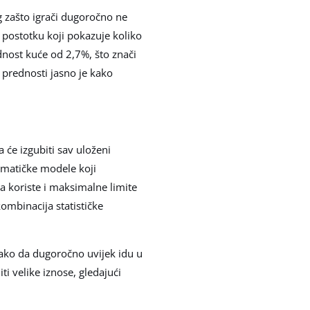
og zašto igrači dugoročno ne
u postotku koji pokazuje koliko
dnost kuće od 2,7%, što znači
 prednosti jasno je kako
a će izgubiti sav uloženi
ematičke modele koji
a koriste i maksimalne limite
kombinacija statističke
tako da dugoročno uvijek idu u
i velike iznose, gledajući