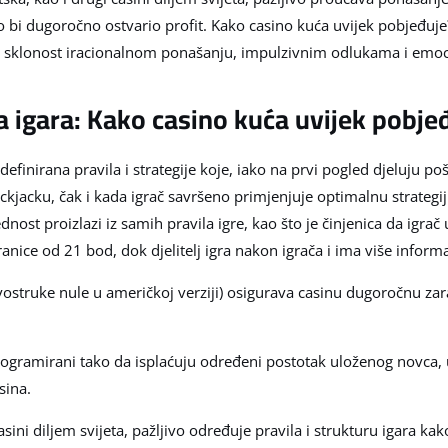
o bi dugoročno ostvario profit. Kako casino kuća uvijek pobjeđuj
sku sklonost iracionalnom ponašanju, impulzivnim odlukama i emo
la igara: Kako casino kuća uvijek pobje
definirana pravila i strategije koje, iako na prvi pogled djeluju po
lackjacku, čak i kada igrač savršeno primjenjuje optimalnu strategi
ost proizlazi iz samih pravila igre, kao što je činjenica da igrač 
anice od 21 bod, dok djelitelj igra nakon igrača i ima više inform
 dvostruke nule u američkoj verziji) osigurava casinu dugoročnu za
rogramirani tako da isplaćuju određeni postotak uloženog novca,
sina.
asini diljem svijeta, pažljivo određuje pravila i strukturu igara k