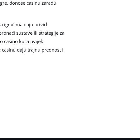
 igre, donose casinu zaradu
ja igračima daju privid
naći sustave ili strategije za
o casino kuća uvijek
e casinu daju trajnu prednost i