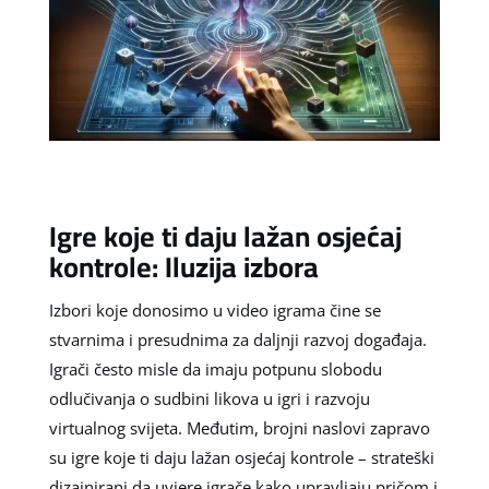
Igre koje ti daju lažan osjećaj
kontrole: Iluzija izbora
Izbori koje donosimo u video igrama čine se
stvarnima i presudnima za daljnji razvoj događaja.
Igrači često misle da imaju potpunu slobodu
odlučivanja o sudbini likova u igri i razvoju
virtualnog svijeta. Međutim, brojni naslovi zapravo
su igre koje ti daju lažan osjećaj kontrole – strateški
dizajnirani da uvjere igrače kako upravljaju pričom i