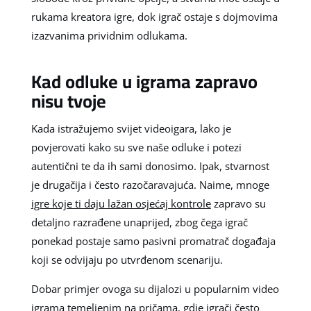
rukama kreatora igre, dok igrač ostaje s dojmovima
izazvanima prividnim odlukama.
Kad odluke u igrama zapravo
nisu tvoje
Kada istražujemo svijet videoigara, lako je
povjerovati kako su sve naše odluke i potezi
autentični te da ih sami donosimo. Ipak, stvarnost
je drugačija i često razočaravajuća. Naime, mnoge
igre koje ti daju lažan osjećaj kontrole
zapravo su
detaljno razrađene unaprijed, zbog čega igrač
ponekad postaje samo pasivni promatrač događaja
koji se odvijaju po utvrđenom scenariju.
Dobar primjer ovoga su dijalozi u popularnim video
igrama temeljenim na pričama, gdje igrači često