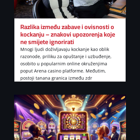
Razlika između zabave i ovisnosti o
kockanju – znakovi upozorenja koje
ne smijete ignorirati
Mnogi ljudi doživljavaju kockanje kao oblik
razonode, priliku za opuštanje i uzbuđenje,
osobito u popularnim online okruženjima
poput Arena casino platforme. Međutim,
postoji tanana granica između zdr