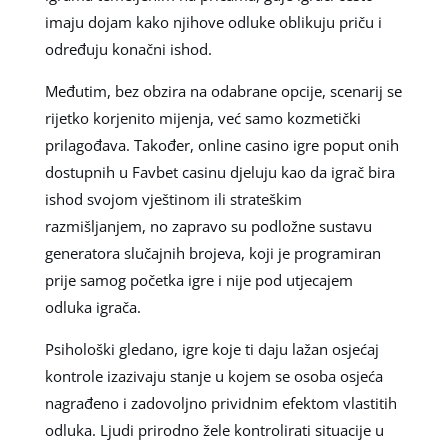
imaju dojam kako njihove odluke oblikuju priču i
određuju konačni ishod.
Međutim, bez obzira na odabrane opcije, scenarij se
rijetko korjenito mijenja, već samo kozmetički
prilagođava. Također, online casino igre poput onih
dostupnih u Favbet casinu djeluju kao da igrač bira
ishod svojom vještinom ili strateškim
razmišljanjem, no zapravo su podložne sustavu
generatora slučajnih brojeva, koji je programiran
prije samog početka igre i nije pod utjecajem
odluka igrača.
Psihološki gledano, igre koje ti daju lažan osjećaj
kontrole izazivaju stanje u kojem se osoba osjeća
nagrađeno i zadovoljno prividnim efektom vlastitih
odluka. Ljudi prirodno žele kontrolirati situacije u