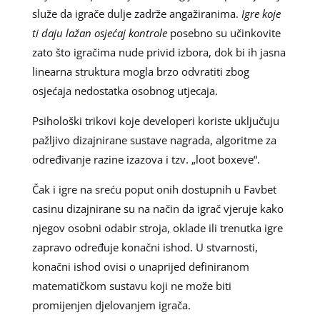
služe da igrače dulje zadrže angažiranima.
Igre koje
ti daju lažan osjećaj kontrole
posebno su učinkovite
zato što igračima nude privid izbora, dok bi ih jasna
linearna struktura mogla brzo odvratiti zbog
osjećaja nedostatka osobnog utjecaja.
Psihološki trikovi koje developeri koriste uključuju
pažljivo dizajnirane sustave nagrada, algoritme za
određivanje razine izazova i tzv. „loot boxeve“.
Čak i igre na sreću poput onih dostupnih u Favbet
casinu dizajnirane su na način da igrač vjeruje kako
njegov osobni odabir stroja, oklade ili trenutka igre
zapravo određuje konačni ishod. U stvarnosti,
konačni ishod ovisi o unaprijed definiranom
matematičkom sustavu koji ne može biti
promijenjen djelovanjem igrača.