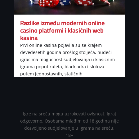
Razlike između modernih online
casino platformi i klasičnih web
kasina
Prvi online kasina pojavila su se krajem
devedesetih godina prošlog stoljeća, nudeći
igračima mogućnost sudjelovanja u klasičnim
igrama poput ruleta, blackjacka i slotova
putem jednostavnih, statičnih
Igre na sreću mogu uzrokovati ovisnost. Igraj
odgovorno. Osobama mlađim od 18 godina nije
dozvoljeno sudjelovanje u igrama na sreću.
18+