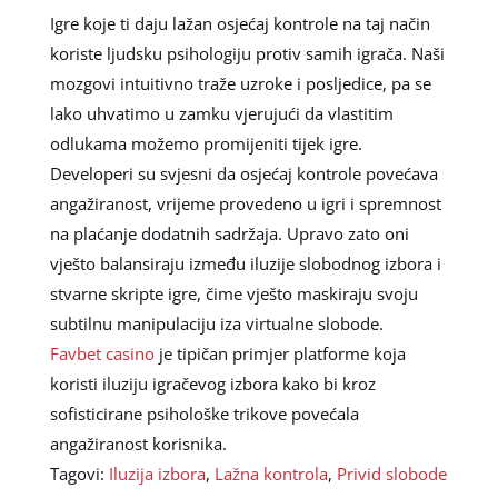
Igre koje ti daju lažan osjećaj kontrole na taj način
koriste ljudsku psihologiju protiv samih igrača. Naši
mozgovi intuitivno traže uzroke i posljedice, pa se
lako uhvatimo u zamku vjerujući da vlastitim
odlukama možemo promijeniti tijek igre.
Developeri su svjesni da osjećaj kontrole povećava
angažiranost, vrijeme provedeno u igri i spremnost
na plaćanje dodatnih sadržaja. Upravo zato oni
vješto balansiraju između iluzije slobodnog izbora i
stvarne skripte igre, čime vješto maskiraju svoju
subtilnu manipulaciju iza virtualne slobode.
Favbet casino
je tipičan primjer platforme koja
koristi iluziju igračevog izbora kako bi kroz
sofisticirane psihološke trikove povećala
angažiranost korisnika.
Tagovi:
Iluzija izbora
,
Lažna kontrola
,
Privid slobode