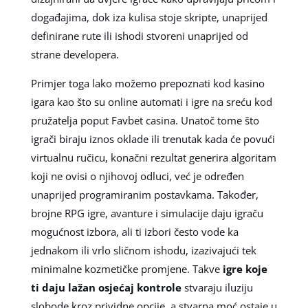
događajima, dok iza kulisa stoje skripte, unaprijed
definirane rute ili ishodi stvoreni unaprijed od
strane developera.
Primjer toga lako možemo prepoznati kod kasino
igara kao što su online automati i igre na sreću kod
pružatelja poput Favbet casina. Unatoč tome što
igrači biraju iznos oklade ili trenutak kada će povući
virtualnu ručicu, konačni rezultat generira algoritam
koji ne ovisi o njihovoj odluci, već je određen
unaprijed programiranim postavkama. Također,
brojne RPG igre, avanture i simulacije daju igraču
mogućnost izbora, ali ti izbori često vode ka
jednakom ili vrlo sličnom ishodu, izazivajući tek
minimalne kozmetičke promjene. Takve
igre koje
ti daju lažan osjećaj kontrole
stvaraju iluziju
slobode kroz prividne opcije, a stvarna moć ostaje u