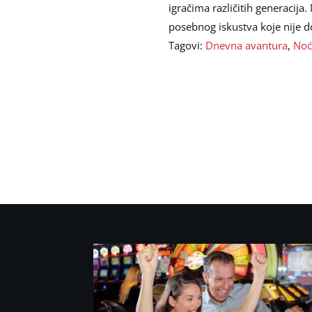
igračima različitih generacija
posebnog iskustva koje nije 
Tagovi:
Dnevna avantura
,
Noć