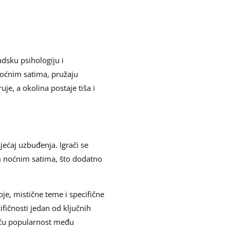
judsku psihologiju i
noćnim satima, pružaju
je, a okolina postaje tiša i
ećaj uzbuđenja. Igrači se
m noćnim satima, što dodatno
e, mistične teme i specifične
ifičnosti jedan od ključnih
veću popularnost među