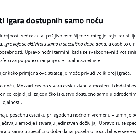
ti igara dostupnih samo noću
lučajnost, već rezultat pažljivo osmišljene strategije koja koristi l
a.
Igre koje se aktiviraju samo u specifično doba dana
, a osobito u 
i posebnosti. Upravo noćni termini, kada se svakodnevni život smiru
sferu za potpuno uranjanje u virtualni svijet igre.
jer kako primjena ove strategije može privući velik broj igrača.
vo noću, Mozzart casino stvara ekskluzivnu atmosferu i dodatni osj
ednice koja dijeli zajedničko iskustvo dostupno samo u određeni
lojalnosti.
imaju posebnu estetiku prilagođenu noćnom vremenu – tamnije boj
ačavaju emocije i stvaraju jedinstven doživljaj. Upravo su te spec
tiviraju samo u specifično doba dana, posebno noću, bilježe sve 