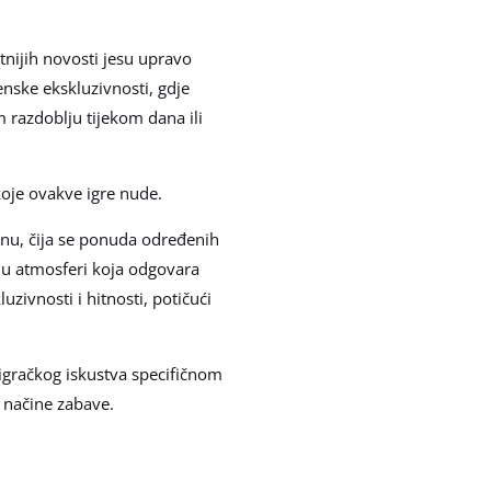
tnijih novosti jesu upravo
enske ekskluzivnosti, gdje
 razdoblju tijekom dana ili
koje ovakve igre nude.
nu, čija se ponuda određenih
a u atmosferi koja odgovara
zivnosti i hitnosti, potičući
igračkog iskustva specifičnom
e načine zabave.