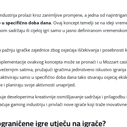
dustrija prolazi kroz zanimljive promjene, a jedna od najintrigan
o u specifično doba dana
. Ovaj koncept temelji se na ideji vrem
nom sadržaju ili cijeloj igri samo u jasno definiranom vremenskom
u pažnju igračke zajednice zbog osjećaja iščekivanja i posebnosti 
mplementacije ovakvog koncepta može se pronaći i u Mozzart casi
 u večernjim satima, pružajući igračima jedinstveno iskustvo igranj
ktiviraju samo u specifično doba dana tako stvaraju osjećaj eksklu
e i planiraju svoje aktivnosti unaprijed.
je developerima kreativnije osmišljavanje sadržaja i prilagodbu 
uje gaming industriju i privlači nove igrače koji traže inovativn
raničene igre utječu na igrače?