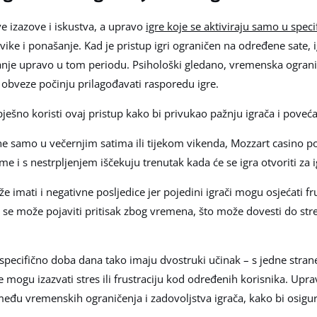
ve izazove i iskustva, a upravo
igre koje se aktiviraju samo u spec
vike i ponašanje. Kad je pristup igri ograničen na određene sate, i
ranje upravo u tom periodu. Psihološki gledano, vremenska ograniče
 obveze počinju prilagođavati rasporedu igre.
ješno koristi ovaj pristup kako bi privukao pažnju igrača i poveć
 samo u večernjim satima ili tijekom vikenda, Mozzart casino po
me i s nestrpljenjem iščekuju trenutak kada će se igra otvoriti za i
mati i negativne posljedice jer pojedini igrači mogu osjećati fru
 se može pojaviti pritisak zbog vremena, što može dovesti do stre
u specifično doba dana tako imaju dvostruki učinak – s jedne stra
e mogu izazvati stres ili frustraciju kod određenih korisnika. Upr
među vremenskih ograničenja i zadovoljstva igrača, kako bi osigur