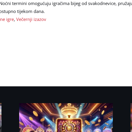
. Noćni termini omogućuju igračima bijeg od svakodnevice, pružaju
dostupno tijekom dana.
ne igre
,
Večernji izazov