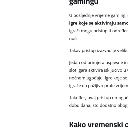
gamingu
U posljednje vrijeme gaming in
igre koje se aktiviraju sam
igrači mogu pristupiti određe
noći.
Takav pristup izazvao je velik
Jedan od primjera uspješne i
slot igara aktivira isključivo
noćnom ugođaju. Igre koje se a
igrače da pažljivo prate vrijem
Također, ovaj pristup omoguću
dobu dana, što dodatno obogać
Kako vremenski og