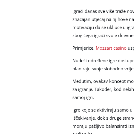
Igrači danas sve više traže no
značajan utjecaj na njihove na
motivaciju da se uključe u ig
zbog čega igrači svoje dnevne
Primjerice,
Mozzart casino
usp
Nudeći određene igre dostupne
planiraju svoje slobodno vrije
Međutim, ovakav koncept može i
za igranje. Također, kod nekih
samoj igri.
Igre koje se aktiviraju samo 
iščekivanje, dok s druge stran
moraju pažljivo balansirati iz