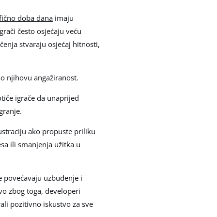
ifično doba dana
imaju
grači često osjećaju veću
nja stvaraju osjećaj hitnosti,
ao njihovu angažiranost.
tiče igrače da unaprijed
granje.
straciju ako propuste priliku
sa ili smanjenja užitka u
ne povećavaju uzbuđenje i
avo zbog toga, developeri
ali pozitivno iskustvo za sve