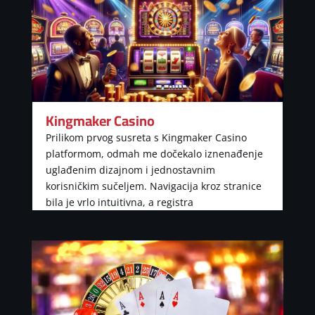
Kingmaker Casino
Prilikom prvog susreta s Kingmaker Casino
platformom, odmah me dočekalo iznenađenje
uglađenim dizajnom i jednostavnim
korisničkim sučeljem. Navigacija kroz stranice
bila je vrlo intuitivna, a registra