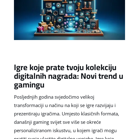
Igre koje prate tvoju kolekciju
digitalnih nagrada: Novi trend u
gamingu
Posljednjih godina svjedočimo velikoj
transformaciji u načinu na koji se igre razvijaju i
prezentiraju igračima. Umjesto klasičnih formata,
današnji gaming svijet sve više se okreće
personaliziranom iskustvu, u kojem igrači mogu
pratiti svoje vlastite digitalne uspjehe. Igre koje