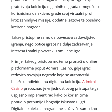
prate tvoju kolekciju digitalnih nagrada omogućuju
korisnicima da aktivno grade svoj virtualni profil
kroz zanimljive missije, dodatne izazove te posebno
kreirane nagrade.
Takav pristup ne samo da povećava zadovoljstvo
igranja, nego potiče igrače na dulje zadržavanje
interesa i stalni povratak u omiljene igre.
Primjer takvog pristupa možemo pronaći u online
platformama poput Admiral Casino, gdje igrači
redovito osvajaju nagrade koje se automatski
bilježe u individualnu digitalnu kolekciju.
Admiral
Casino
prepoznao je vrijednost ovog pristupa te ga
uspješno implementirao kako bi korisnicima
ponudio potpunije i bogatije iskustvo u igri.
Digitalna kolekcija nagrada ne služi više samo kao